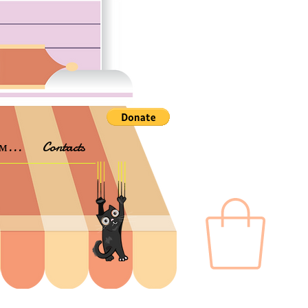
м...
Contacts