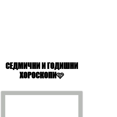
СЕДМИЧНИ И ГОДИШНИ
СЕДМИЧНИ И ГОДИШНИ
ХОРОСКОПИ🩷
ХОРОСКОПИ🩷