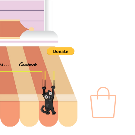
м...
Contacts