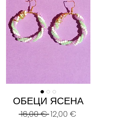
ОБЕЦИ ЯСЕНА
Редовна
Продажна
 16,00 € 
12,00 €
цена
цена
Добави в кошницата