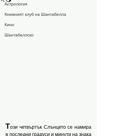
Астрология
Книжният клуб на Шантабелла
Кино
Шантабеллско
Т
ози четвъртък Слънцето се намира 
в последни градуси и минути на знака 