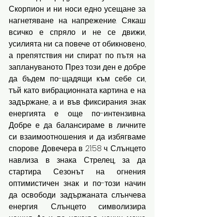
Скорпион и ни носи едно усещане за 
нагнетяване на напрежение. Сякаш 
всичко е спряло и не се движи, 
усилията ни са повече от обикновено, 
а препятствия ни спират по пътя на 
заплануваното. През този ден е добре 
да бъдем по-щадящи към себе си, 
тъй като вибрационната картина е на 
задържане, а и във фиксирания знак 
енергията е още по-интензивна. 
Добре е да балансираме в личните 
си взаимоотношения и да избягваме 
спорове. Довечера в 21:58 ч. Слънцето 
навлиза в знака Стрелец, за да 
стартира Сезонът на огнения 
оптимистичен знак и по-този начин 
да освободи задържаната слънчева 
енергия. Слънцето символизира 