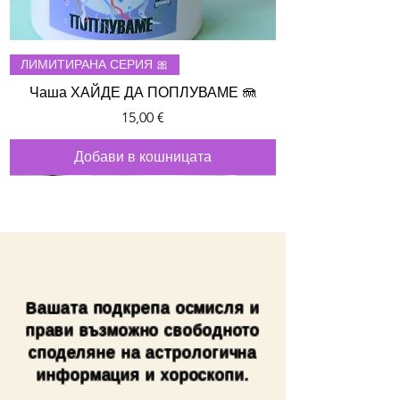
ЛИМИТИРАНА СЕРИЯ 🎀
Чаша ХАЙДЕ ДА ПОПЛУВАМЕ 🪼
Цена
15,00 €
Добави в кошницата
Вашата подкрепа осмисля и
прави възможно свободното
споделяне на астрологична
информация и хороскопи.