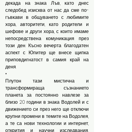
декада на знака Лъв, като днес 
следобед изисква от нас да сме по-
гъвкави в общуването с любимите 
хора, авторитети, като родители и 
шефове и други хора, с които имаме 
непосредствена комуникация през 
този ден. Късно вечерта благодатен 
аспект с Юпитер ще внесе щипка 
приповдигнатост в самия край на 
деня. 
•
Плутон тази мистична и 
трансформираща съзнанието 
планета за постоянно навлезе за 
близо 20 години в знака Водолей и с 
движението си през него ще отключи 
крупни промени в темите на Водолея, 
а те са нови технологии и интернет, 
открития и научни изследвания, 