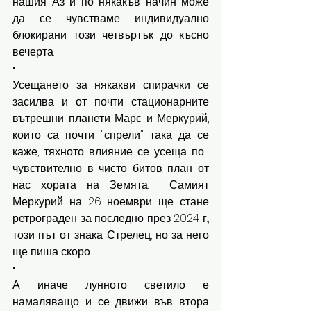
нашия Аз и по някакъв начин може 
да се чувстваме индивидуално 
блокирани този четвъртък до късно 
вечерта. 
•
Усещането за някакви спирачки се 
засилва и от почти стационарните 
вътрешни планети Марс и Меркурий, 
които са почти "спрели" така да се 
каже, тяхното влияние се усеща по-
чувствително в чисто битов план от 
нас хората на Земята.  Самият 
Меркурий на 26 ноември ще стане 
ретрограден за последно през 2024 г., 
този път от знака Стрелец, но за него 
ще пиша скоро. 
•
А иначе лунното светило е 
намаляващо и се движи във втора 