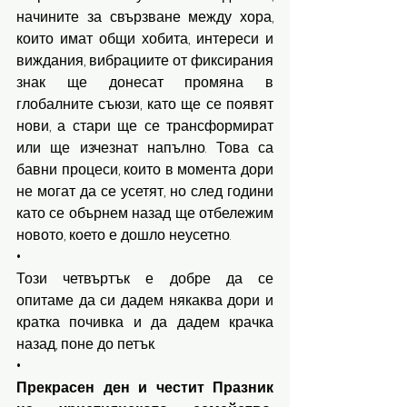
начините за свързване между хора, 
които имат общи хобита, интереси и 
виждания, вибрациите от фиксирания 
знак ще донесат промяна в 
глобалните съюзи, като ще се появят 
нови, а стари ще се трансформират 
или ще изчезнат напълно. Това са 
бавни процеси, които в момента дори 
не могат да се усетят, но след години 
като се обърнем назад ще отбележим 
новото, което е дошло неусетно. 
•
Този четвъртък е добре да се 
опитаме да си дадем някаква дори и 
кратка почивка и да дадем крачка 
назад, поне до петък.
•
Прекрасен ден и честит Празник 