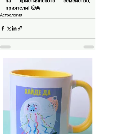
на християнското семейство, 
приятели! 🙂🎄
Астрология