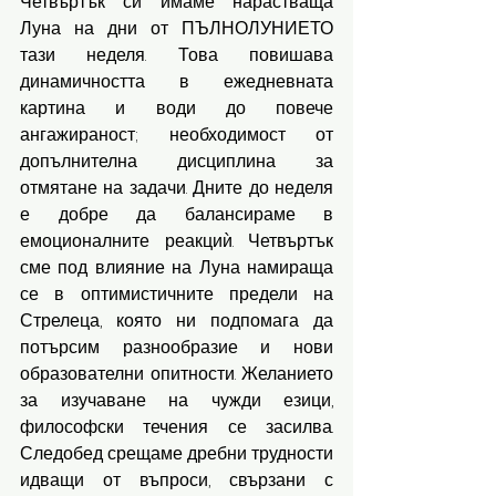
Четвъртък си имаме нарастваща 
Луна на дни от ПЪЛНОЛУНИЕТО 
тази неделя. Това повишава 
динамичността в ежедневната 
картина и води до повече 
ангажираност; необходимост от 
допълнителна дисциплина за 
отмятане на задачи. Дните до неделя 
е добре да балансираме в 
емоционалните реакциѝ. Четвъртък 
сме под влияние на Луна намираща 
се в оптимистичните предели на 
Стрелеца, която ни подпомага да 
потърсим разнообразие и нови 
образователни опитности. Желанието 
за изучаване на чужди езици, 
философски течения се засилва. 
Следобед срещаме дребни трудности 
идващи от въпроси, свързани с 