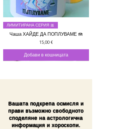
ЛИМИТИРАНА СЕРИЯ 🎀
Чаша ХАЙДЕ ДА ПОПЛУВАМЕ 🪼
Цена
15,00 €
Добави в кошницата
Вашата подкрепа осмисля и
прави възможно свободното
споделяне на астрологична
информация и хороскопи.