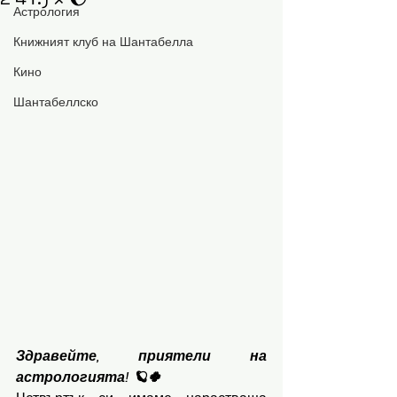
Астрология
Книжният клуб на Шантабелла
Кино
Шантабеллско
Здравейте, приятели на 
астрологията! 🪐🍀 