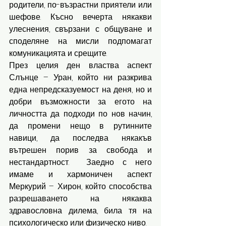
родители, по-възрастни приятели или 
шефове. Късно вечерта някакви 
улеснения, свързани с общуване и 
споделяне на мисли подпомагат 
комуникацията и срещите.
През целия ден властва аспект 
Слънце – Уран, който ни разкрива 
една непредсказуемост на деня, но и 
добри възможности за егото на 
личността да подходи по нов начин, 
да промени нещо в рутинните 
навици, да последва някакъв 
вътрешен порив за свобода и 
нестандартност.  Заедно с него 
имаме и хармоничен аспект 
Меркурий – Хирон, който способства 
разрешаването на някаква 
здравословна дилема, била тя на 
психологическо или физическо ниво. 