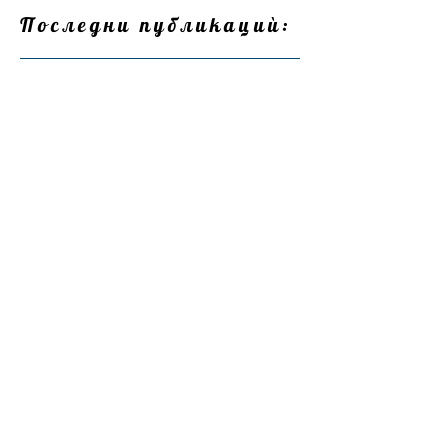
Последни публикациѝ:
Диляна Руменова
4.07
време за четене: 5 мин.
Дневна астро прогноза 🌗
🌘♓️♈️♉️♊️
Диляна Руменова
5.06
време за четене: 8 мин.