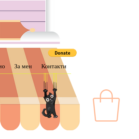
ио
За мен
Контакти