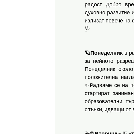
радост. Добро вр
духовно развитие и
излизат повече на 
🩺
🪐Понеделник
 в р
за нейното разре
Понеделник около
положителна нагла
✨️Радваме се на п
стартират заниман
образователни тър
спънки, идващи от 
☕️🐞
Вторник
 - 15 