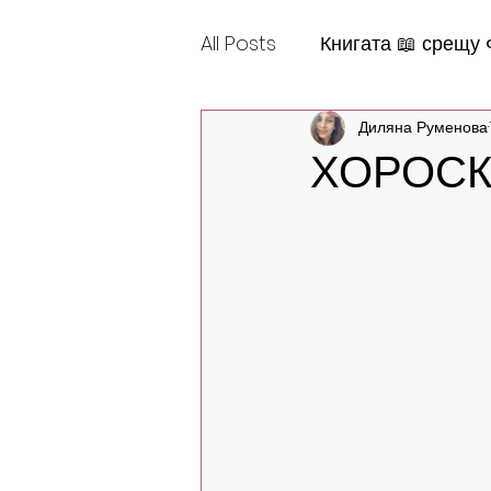
All Posts
Книгата 📖 срещу
Диляна Руменова
Шантабеллско
ХОРОСКОП