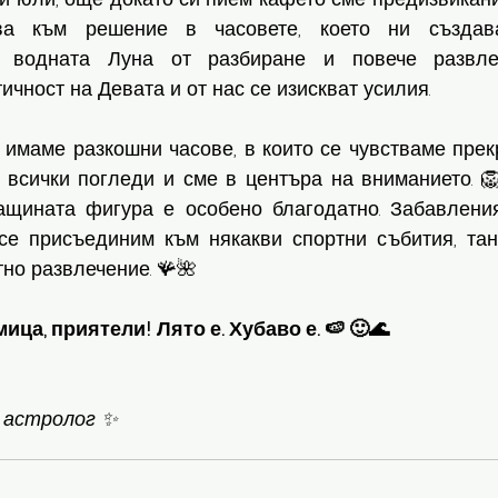
ва към решение в часовете, което ни създава
а водната Луна от разбиране и повече развле
ичност на Девата и от нас се изискват усилия. 
 имаме разкошни часове, в които се чувстваме прек
 всички погледи и сме в центъра на вниманието. 
бащината фигура е особено благодатно. Забавления
е присъединим към някакви спортни събития, танц
но развлечение. 🪸🌺
ца, приятели! Лято е. Хубаво е. 🍉 🙂🌊
 
астролог ✨️