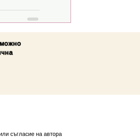
зможно
ична
 или съгласие на автора