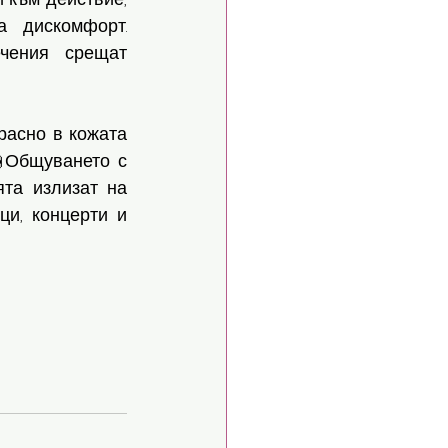
 дискомфорт. 
чения срещат 
расно в кожата 
Общуването с 
та излизат на 
и, концерти и 