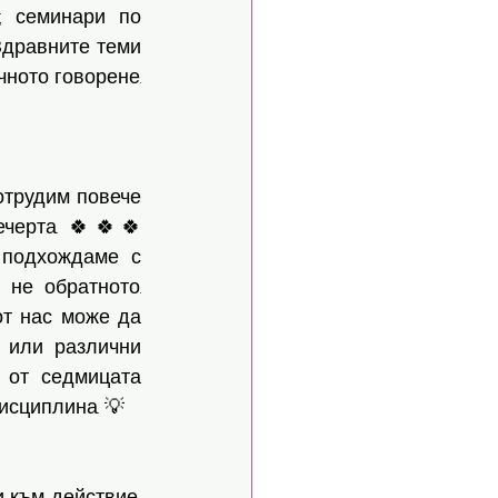
 семинари по 
Здравните теми 
ното говорене. 
отрудим повече 
черта. 🍀🍀🍀
 подхождаме с 
не обратното. 
т нас може да 
 или различни 
 от седмицата 
исциплина. 💡
 към действие, 