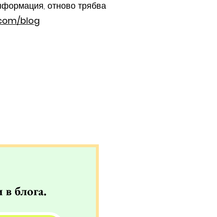
нформация, отново трябва
.com/blog
 в блога.