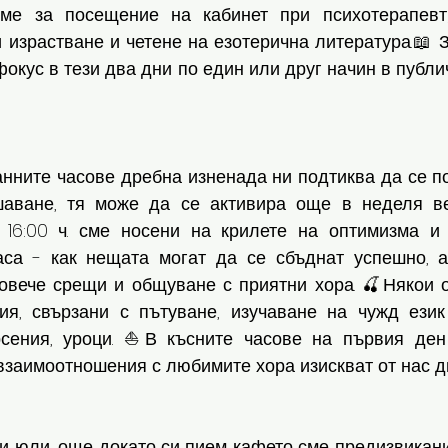
еме за посещение на кабинет при психотерапевт;
 израстване и четене на езотерична литература.📖 
фокус в тези два дни по един или друг начин в публич
анните часове дребна изненада ни подтиква да се п
шаване, тя може да се активира още в неделя ве
 16:00 ч. сме носени на крилете на оптимизма и
са - как нещата могат да се сбъднат успешно, а 
овече срещи и общуване с приятни хора. 🍒Някои о
ия, свързани с пътуване, изучаване на чужд език
сения, уроци. ⛵️В късните часове на първия ден
взаимоотношения с любимите хора изискват от нас д
-ти юли, още докато си пием кафето сме предизвикани