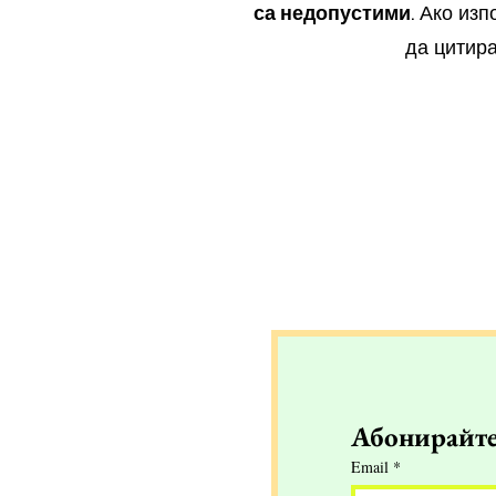
са недопустими.
Ако изп
да цитир
Абонирайте 
Email
*