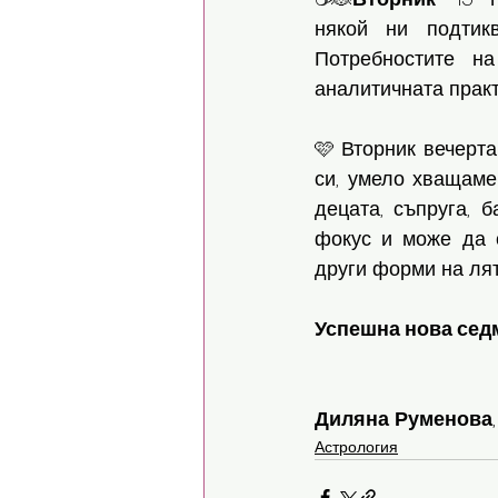
някой ни подтик
Потребностите н
аналитичната практ
🩷 Вторник вечерта
си, умело хващаме
децата, съпруга, 
фокус и може да с
други форми на лят
Успешна нова седми
Диляна
Руменова
,
Астрология