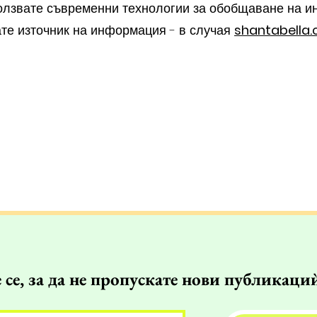
олзвате съвременни технологии за обобщаване на и
ате източник на информация - в случая
shantabella
се, за да не пропускате нови публикациѝ