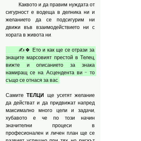
	Каквото и да правим нуждата от 
сигурност е водеща в делника ни и 
желанието да се подсигурим ни 
движи във взаимодействието ни с 
хората в живота ни.
	✍️🍀 Ето и как ще се отрази за 
знаците марсовият престой в Телец, 
вижте и описанието за знака 
намиращ се на Асцендента ви - то 
също се отнася за вас. 
Самите 
ТЕЛЦИ 
ще усетят желание 
да действат и да придвижат напред 
максимално много цели и задачи, 
хубавото е че по този начин 
значителни процеси в 
професионален и личен план ще се 
развият успешно при тях, но рискът 