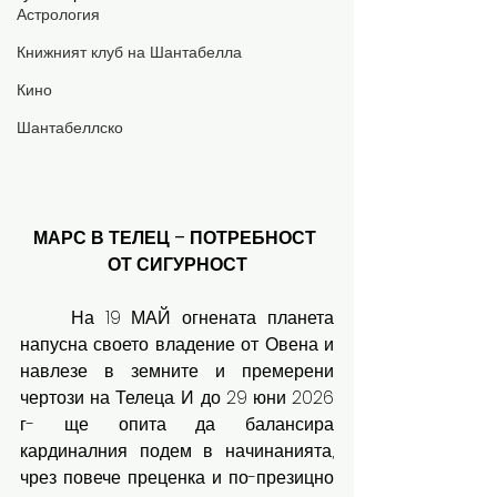
Астрология
Книжният клуб на Шантабелла
Кино
Шантабеллско
МАРС В ТЕЛЕЦ – ПОТРЕБНОСТ 
ОТ СИГУРНОСТ
	На 19 МАЙ огнената планета 
напусна своето владение от Овена и 
навлезе в земните и премерени 
чертози на Телеца. И до 29 юни 2026 
г- ще опита да балансира 
кардиналния подем в начинанията, 
чрез повече преценка и по-презицно 