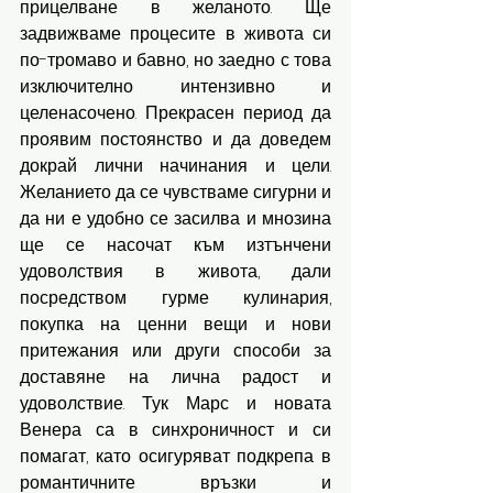
прицелване в желаното. Ще 
задвижваме процесите в живота си 
по-тромаво и бавно, но заедно с това 
изключително интензивно и 
целенасочено. Прекрасен период да 
проявим постоянство и да доведем 
докрай лични начинания и цели. 
Желанието да се чувстваме сигурни и 
да ни е удобно се засилва и мнозина 
ще се насочат към изтънчени 
удоволствия в живота, дали 
посредством гурме кулинария, 
покупка на ценни вещи и нови 
притежания или други способи за 
доставяне на лична радост и 
удоволствие. Тук Марс и новата 
Венера са в синхроничност и си 
помагат, като осигуряват подкрепа в 
романтичните връзки и 