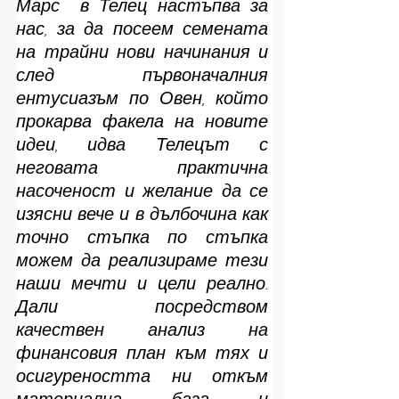
Марс  в Телец настъпва за 
нас, за да посеем семената 
на трайни нови начинания и 
след първоначалния 
ентусиазъм по Овен, който 
прокарва факела на новите 
идеи, идва Телецът с 
неговата практична 
насоченост и желание да се 
изясни вече и в дълбочина как 
точно стъпка по стъпка 
можем да реализираме тези 
наши мечти и цели реално. 
Дали посредством 
качествен анализ на 
финансовия план към тях и 
осигуреността ни откъм 
материална база и 