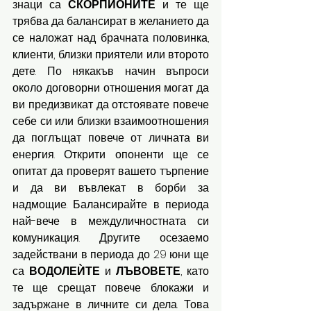
знаци са 
СКОРПИОНИТЕ 
и те ще 
трябва да балансират в желанието да 
се наложат над брачната половинка, 
клиенти, близки приятели или второто 
дете. По някакъв начин въпроси 
около договорни отношения могат да 
ви предизвикат да отстоявате повече 
себе си или близки взаимоотношения 
да поглъщат повече от личната ви 
енергия. Открити опоненти ще се 
опитат да проверят вашето търпение 
и да ви въвлекат в борби за 
надмощие. Балансирайте в периода 
най-вече в междуличностната си 
комуникация. Другите осезаемо 
задействани в периода до 29 юни ще 
са 
ВОДОЛЕЍТЕ 
и 
ЛЪВОВЕТЕ
, като 
те ще срещат повече блокажи и 
задържане в личните си дела. Това 