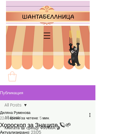
Публикация
All Posts
Диляна Руменова
All Posts
22.05
време за четене: 5 мин.
Хороскоп за Знаците 🪐🌱
Книгата 📖 срещу ФИЛМА 🎬
Актуализирано:
23.05