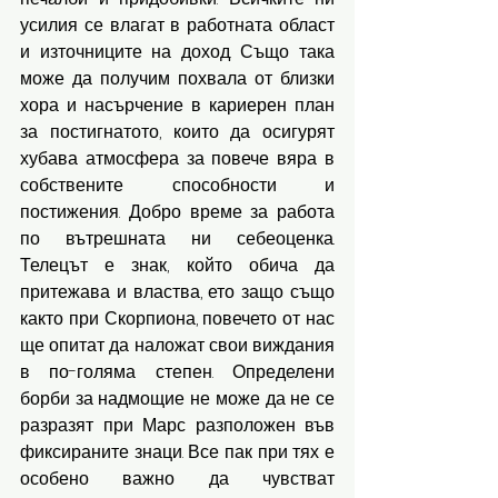
усилия се влагат в работната област 
и източниците на доход. Също така 
може да получим похвала от близки 
хора и насърчение в кариерен план 
за постигнатото, които да осигурят 
хубава атмосфера за повече вяра в 
собствените способности и 
постижения. Добро време за работа 
по вътрешната ни себеоценка. 
Телецът е знак, който обича да 
притежава и властва, ето защо също 
както при Скорпиона, повечето от нас 
ще опитат да наложат свои виждания 
в по-голяма степен. Определени 
борби за надмощие не може да не се 
разразят при Марс разположен във 
фиксираните знаци. Все пак при тях е 
особено важно да чувстват 