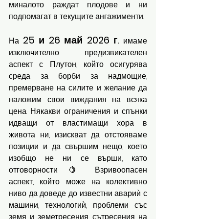
миналото раждат плодове и ни 
подпомагат в текущите ангажименти.
25 и 26 май 2026 г. 
На 
имаме 
изключително предизвикателен 
аспект с Плутон, който осигурява 
среда за борби за надмощие, 
премерване на силите и желание да 
наложим свои виждания на всяка 
цена. Някакви ограничения и спънки 
идващи от властимащи хора в 
живота ни, изискват да отстояваме 
позиции и да свършим нещо, което 
изобщо не ни се върши, като 
отговорности. 🍋 Взривоопасен 
аспект, който може на колективно 
ниво да доведе до известни авариѝ с 
машини, технологиѝ, проблеми със 
земя и земетресения, сътресения на 