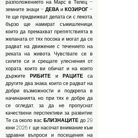
разположението на Марс в Телец – 
земните знаци – 
ДЕВА 
и 
КОЗИРОГ 
– 
те ще придвижват делата си с лекота, 
бързо ще намират съмишленици, 
които да премахват препятствията в 
желаната от тях посока и могат да се 
радват на движение с течението на 
реката на живота. Чувствате се в 
силите си и срещате улеснения от 
хората, които ви обичат и на които 
държите. 
РИБИТЕ 
и 
РАЦИТЕ 
са 
другите два знака, които се радват на 
добри възможности и подкрепа в 
начинанията, но при тях е добре да 
се огледат, за да не пропуснат 
качествени перспективи за развитие. 
Те са около вас. 
БЛИЗНАЦИТЕ
 до 29 
юни 2026 г. ще насочат внимание към 
здравни въпроси и посещения на 