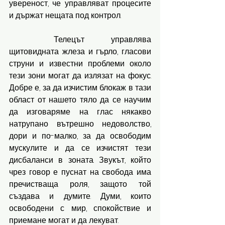
увереност, че управляват процесите 
и държат нещата под контрол.
	Телецът управлява 
щитовидната жлеза и гърло, гласови 
струни и известни проблеми около 
тези зони могат да излязат на фокус. 
Добре е, за да изчистим блокаж в тази 
област от нашето тяло да се научим 
да изговаряме на глас някакво 
натрупано вътрешно недоволство, 
дори и по-малко, за да освободим 
мускулите и да се изчистят тези 
дисбаланси в зоната. Звукът, който 
чрез говор е пуснат на свобода има 
пречистваща роля, защото той 
създава и думите. Думи, които 
освободени с мир, спокойствие и 
приемане могат и да лекуват.