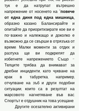
тук е да натрупат вътрешно 
напрежение от носенето на "
повече 
от една диня под една мишница
„ 
образно казано. Балансирайте и 
опитайте да приоритизирате кое ви е 
по-важно и належащо и доколко е 
възможно да се свърши в отрязъка от 
време. Малки моменти за отдих и 
разтуха ще ви подкрепят да 
избегнете напрежението. Също -  
Телците трябва да внимават за 
дребни инциденти, като чукване на 
крак в табуретка, например, 
отчупване на зъб и други подобни 
ситуации, които са в резултат на 
марсовото нагнетяване във вас. 
Спортът е отдушник на това усещане. 
	Другите осезателно активирани 