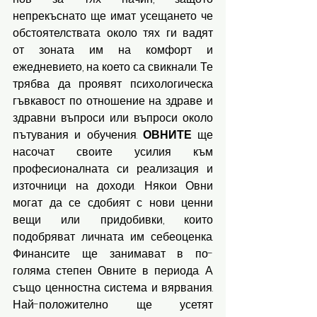
непрекъснато ще имат усещането че 
обстоятелствата около тях ги вадят 
от зоната им на комфорт и 
ежедневието, на което са свикнали. Те 
трябва да проявят психологическа 
гъвкавост по отношение на здраве и 
здравни въпроси или въпроси около 
пътувания и обучения. 
ОВНИТЕ 
ще 
насочат своите усилия към 
професионалната си реализация и 
източници на доходи. Някои Овни 
могат да се сдобият с нови ценни 
вещи или придобивки, които 
подобряват личната им себеоценка. 
Финансите ще занимават в по-
голяма степен Овните в периода. А 
също ценностна система и вярвания. 
Най-положително ще усетят 