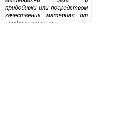
придобивки или посредством 
качествения материал от 
професионалисти, 
натрупани знания, които да 
ни подпомагат в желаното. 
Марс в Телец осигурява 
стабилна основа върху, 
която впоследствие можем 
да градим цялото скеле и 
покрив на нашите начинания, 
и мечти.
©️ 
Диляна Руменова
, 
астропсихолог
Астрология