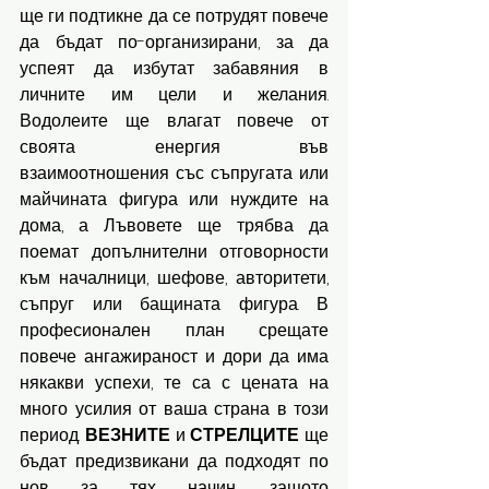
ще ги подтикне да се потрудят повече 
да бъдат по-организирани, за да 
успеят да избутат забавяния в 
личните им цели и желания. 
Водолеите ще влагат повече от 
своята енергия във 
взаимоотношения със съпругата или 
майчината фигура или нуждите на 
дома, а Лъвовете ще трябва да 
поемат допълнителни отговорности 
към началници, шефове, авторитети, 
съпруг или бащината фигура. В 
професионален план срещате 
повече ангажираност и дори да има 
някакви успехи, те са с цената на 
много усилия от ваша страна в този 
период. 
ВЕЗНИТЕ 
и 
СТРЕЛЦИТЕ 
ще 
бъдат предизвикани да подходят по 
нов за тях начин, защото 