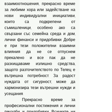
взаимоотношения, прекрасно време 
за любими хора или задействане на 
нови индивидуални инициативи, 
които са подкрепени от 
съмишленици, особено ако са 
свързани със семейна среда и дом, 
лични финанси и придобивки. Добре 
е при тези положителни взаимни 
влияния да не се отпуснем 
прекалено и все пак да не 
разхищаваме излишно средства, 
защото разточителството по Телец е 
вътрешна потребност. За радост 
нуждата от сигурност, може да 
хармонизира тези вътрешни нужди и 
усещания.
	Прекрасно време за 
професионални постижения и лични 
печалби и придобивки. Всичките ни 