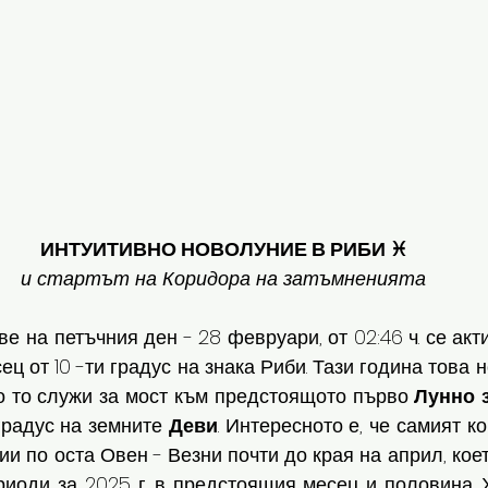
ИНТУИТИВНО НОВОЛУНИЕ В РИБИ ♓️
 и стартът на Коридора на затъмненията 
ец от 10 -ти градус на знака Риби. Тази година това 
о то служи за мост към предстоящото първо 
Лунно
градус на земните 
Деви
. Интересното е, че самият к
и по оста Овен - Везни почти до края на април, коет
иоди за 2025 г. в предстоящия месец и половина. Х