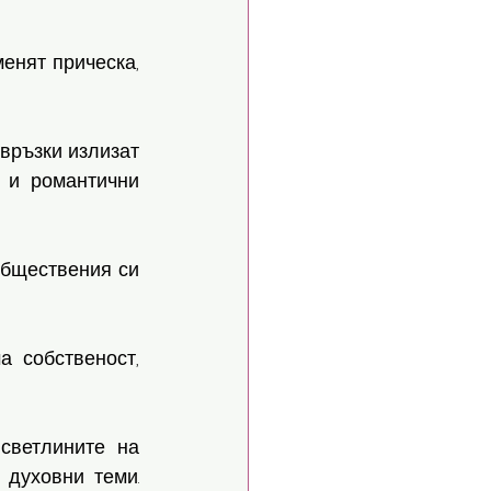
енят прическа, 
връзки излизат 
 и романтични 
бществения си 
 собственост, 
ветлините на 
духовни теми. 