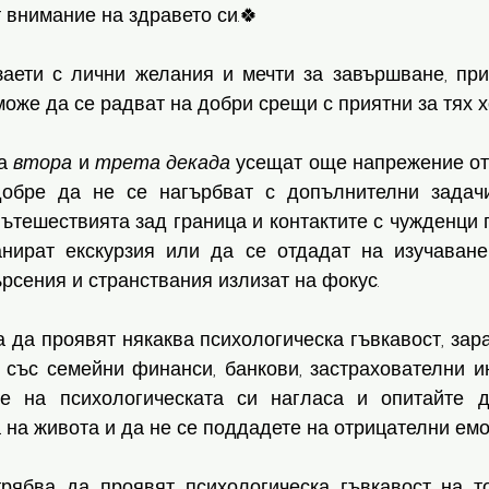
 внимание на здравето си.🍀
аети с лични желания и мечти за завършване, прия
може да се радват на добри срещи с приятни за тях хо
а 
втора
 и 
трета
декада
 усещат още напрежение от 
добре да не се нагърбват с допълнителни задачи
ътешествията зад граница и контактите с чужденци п
ират екскурзия или да се отдадат на изучаване 
рсения и странствания излизат на фокус. 
а да проявят някаква психологическа гъвкавост, зара
 със семейни финанси, банкови, застрахователни ин
е на психологическата си нагласа и опитайте да
 на живота и да не се поддадете на отрицателни емо
рябва да проявят психологическа гъвкавост на то