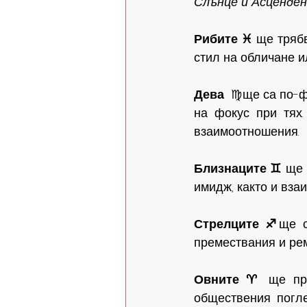
Слънце и Асценден
Рибите ♓️
 ще тряб
стил на обличане и
Дева
  ♍️ще са по-
на фокус при тях
взаимоотношения. 
Близнаците ♊️
 ще 
имидж, както и вза
Стрелците ♐️
ще с
премествания и рем
Овните ♈️
 ще пр
обществения погле