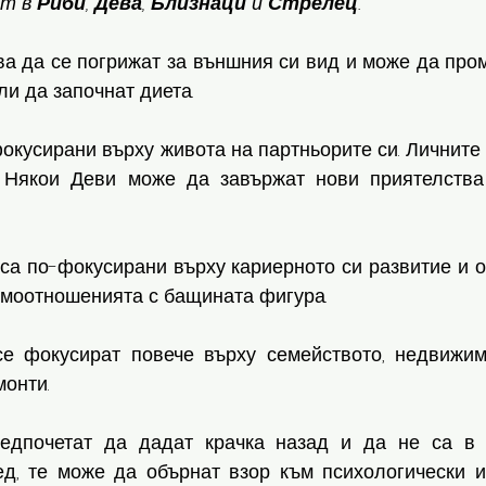
т в 
Риби
, 
Дева
, 
Близнаци
 и 
Стрелец
. 
ва да се погрижат за външния си вид и може да пром
ли да започнат диета. 
фокусирани върху живота на партньорите си. Личните 
. Някои Деви може да завържат нови приятелства
са по-фокусирани върху кариерното си развитие и о
имоотношенията с бащината фигура. 
е фокусират повече върху семейството, недвижима
онти. 
едпочетат да дадат крачка назад и да не са в с
д, те може да обърнат взор към психологически и 