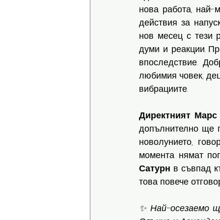
нова работа, най-
действия за напус
нов месец с тези 
думи и реакции. П
впоследствие. До
любимия човек, дец
вибрациите. 
Директният
Марс
допълнително ще п
новолунието, гово
Сатурн
 в съвпад к
това повече отгово
✨️ Най-осезаемо 