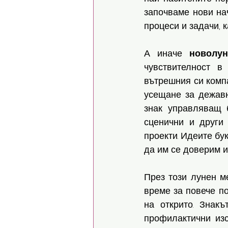
започваме нови на
процеси и задачи, к
А иначе 
новолун
чувствителност в
вътрешния си компа
усещане за дежавю
знак управляващ б
сценични и други 
проекти. Идеите бу
да им се доверим и
През този лунен м
време за повече по
на открито. Знак
профилактични изс