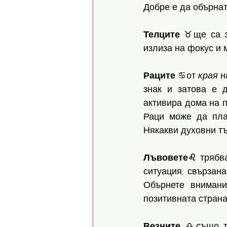
Добре е да обърнат
Телците
 ♉️ще са з
излиза на фокус и 
Раците
 ♋️от 
края
 н
знак и затова е 
активира дома на п
Раци може да план
Някакви духовни тъ
Лъвовете♌️
 трябв
ситуация, свързана
Обърнете внимани
позитивната страна
Везните
 ♎️също т