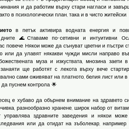
чинания и да работим върху стари нагласи и завърш
акто в психологически план, така и в чисто житейски.
ието
 в петък активира водната енергия и пов
 дните. 🌊Ставаме по-сетивни и интуитивни. Ос
с повече. Някои може да сънуват цветни и пъстри с
 или да улавят някакви чужди мисли направо във 
ожествената муза и изкуствата, мнозина заети в 
занаяти ще работят с лекота върху вече стартир
квално сами оживяват на платното, белия лист или в а
 да пуснем контрола. 🌟
есец е хубаво да обърнем внимание на здравето си,
чивка, разнообразно хранене, широк набор от витам
ът управлява здравните заведения и някои може 
ледвания или да отидат на зъболекар, например. 