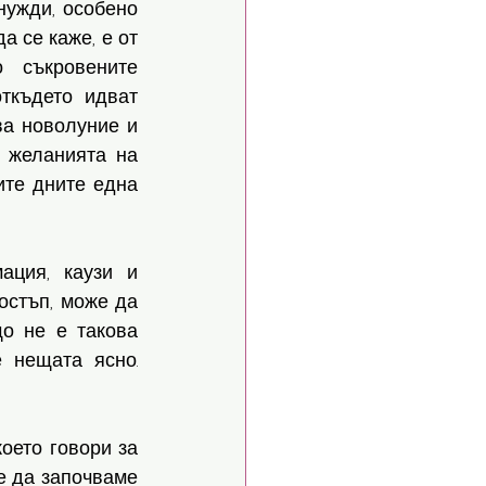
ужди, особено 
да се каже, е от 
 съкровените 
ткъдето идват 
а новолуние и 
 желанията на 
те дните една 
ция, каузи и 
остъп, може да 
о не е такова 
 нещата ясно. 
оето говори за 
 да започваме 