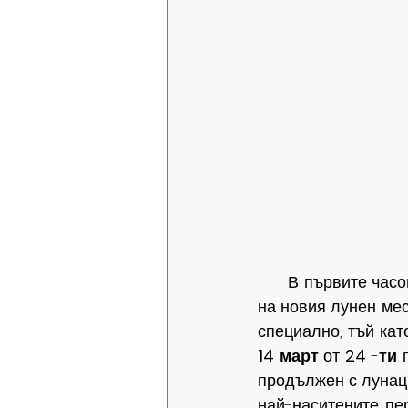
      В първите часове на петъчния ден - 28 февруари, от 02:46 ч. се активира началото 
на новия лунен мес
специално, тъй кат
14
март
 от 
24
 -
ти
 
продължен с лунаци
най-наситените пер