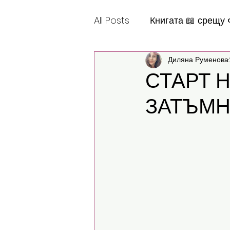
All Posts
Книгата 📖 срещу
Диляна Руменова
Шантабеллско
СТАРТ 
ЗАТЪМН