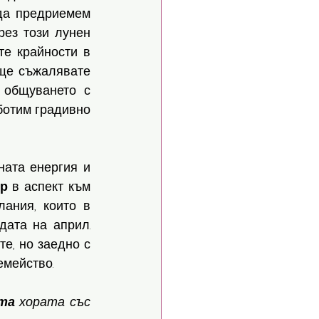
да предриемем 
ез този лунен 
е крайности в 
ще съжалявате 
общуването с 
ботим градивно 
ата енергия и 
р
 в аспект към 
ания, които в 
момента нямат попътен вятър за реализация. Изчакайте да мине средата на април. 
е, но заедно с 
емейство. 
та
 хората със 