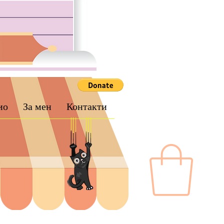
ио
За мен
Контакти