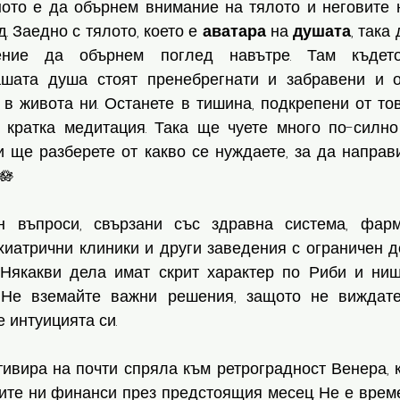
ното е да обърнем внимание на тялото и неговите н
. Заедно с тялото, което е 
аватара
 на 
душата
, така 
ение да обърнем поглед навътре. Там където
ашата душа стоят пренебрегнати и забравени и о
в живота ни. Останете в тишина, подкрепени от тов
 кратка медитация. Така ще чуете много по-силно
 ще разберете от какво се нуждаете, за да направи
🪷
 въпроси, свързани със здравна система, фарма
хиатрични клиники и други заведения с ограничен д
 Някакви дела имат скрит характер по Риби и нищ
. Не вземайте важни решения, защото не виждате
 интуицията си. 
ивира на почти спряла към ретроградност Венера, к
ите ни финанси през предстоящия месец. Не е време