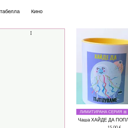
нтабелла
Кино
Бърз прегле
ЛИМИТИРАНА СЕРИЯ 🎀
Чаша ХАЙДЕ ДА ПОП
Цена
15,00 €