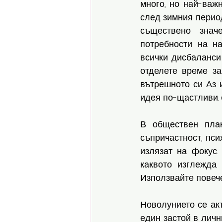
много, но най-важ
след зимния период
съществено знач
потребности на н
всички дисбаланси 
отделете време за
вътрешното си Аз и
идея по-щастливи. 
В обществен план
съпричастност, пси
излязат на фокус.
каквото изглежда
Използвайте повече
Новолунието се акт
един застой в личн