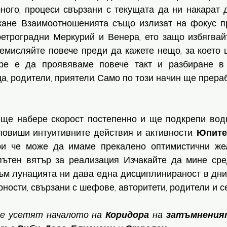
много, процеси свързани с текущата да ни накарат 
кане. Взаимоотношенията също излизат на фокус пр
ретроградни Меркурий и Венера, ето защо избягвайт
ремисляйте повече преди да кажете нещо, за което 
бре е да проявяваме повече такт и разбиране в 
а, родители, приятели. Само по този начин ще прера
 ще набере скорост постепенно и ще подкрепи водн
овиши интуитивните действия и активности. 
Юпите
ри че може да имаме прекалено оптимистични жел
ъм лунацията ни дава една дисциплинираност в днит
рности, свързани с шефове, авторитети, родители и с
ще усетят началото на 
Коридора
 на 
затъмнения