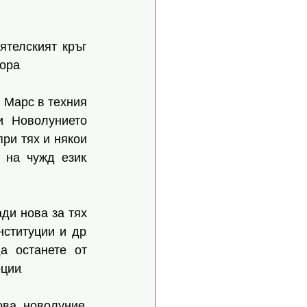
телският кръг 
ра. 
Марс в техния 
. Новолунието 
ри тях и някои 
на чужд език. 
ди нова за тях 
ституции и др. 
 останете от 
ции. 
ва новолуние, 