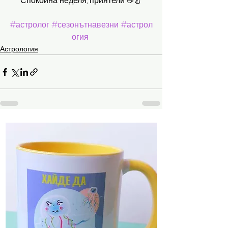
Спокойна неделя, приятели ☕️🍐
#астролог
#сезонътнавезни
#астрол
огия
Астрология