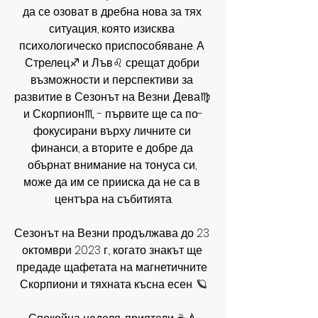
да се озоват в дребна нова за тях 
ситуация, която изисква 
психологическо приспособяване. А 
Стрелец♐️ и Лъв♌️ срещат добри 
възможности и перспективи за 
развитие в Сезонът на Везни. Дева♍️ 
и Скорпион♏️ - първите ще са по-
фокусирани върху личните си 
финанси, а вторите е добре да 
обърнат внимание на тонуса си, 
може да им се прииска да не са в 
центъра на събитията.
Сезонът на Везни продължава до 23 
октомври 2023 г., когато знакът ще 
предаде щафетата на магнетичните 
Скорпиони и тяхната късна есен. 🪐