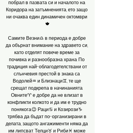
побрал в пазвата си и началото на 
Коридора на затъмненията, ето защо 
ни очаква един динамичен октомври 
🍁
Самите Везни♎️ в периода е добре 
да обърнат внимание на здравето си, 
като отделят повече време за 
почивка и разнообразна храна. По 
традиция най-облагодетелствани от 
слънчевия престой в знака са 
Водолей♒️ и Близнаци♊️, те ще 
срещат подкрепа в начинанията. 
Овните♈️ е добре да не влизат в 
конфликти колкото и да им е трудно 
понякога.😉 Раци♋️ и Козирози♑️ 
трябва да бъдат по-организирани в 
делата, защото ангажименти няма да 
им липсват. Телци♉️ и Риби♓️ може 