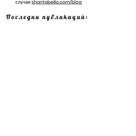
случая
shantabella.com/blog
Последни публикациѝ:
Диляна Руменова
4.07
време за четене: 5 мин.
Дневна астро прогноза 🌗
🌘♓️♈️♉️♊️
Диляна Руменова
5.06
време за четене: 8 мин.