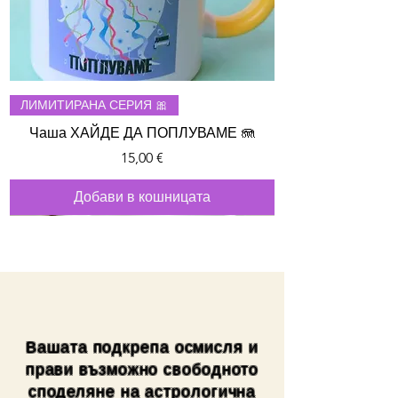
ЛИМИТИРАНА СЕРИЯ 🎀
Чаша ХАЙДЕ ДА ПОПЛУВАМЕ 🪼
Цена
15,00 €
Добави в кошницата
Вашата подкрепа осмисля и
прави възможно свободното
споделяне на астрологична