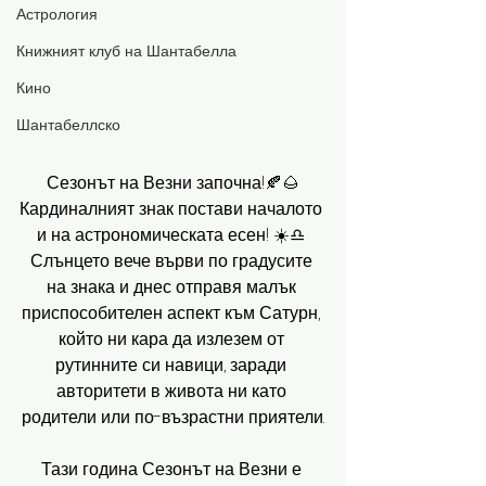
Астрология
Книжният клуб на Шантабелла
Кино
Шантабеллско
Сезонът на Везни започна!🍂🌰
Кардиналният знак постави началото 
и на астрономическата есен! ☀️♎️ 
Слънцето вече върви по градусите 
на знака и днес отправя малък 
приспособителен аспект към Сатурн, 
който ни кара да излезем от 
рутинните си навици, заради 
авторитети в живота ни като 
родители или по-възрастни приятели.
Тази година Сезонът на Везни е 