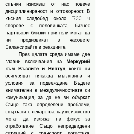
спънки изискват от нас повече 
дисциплинираност и отговорност. В 
късния следобед около 17:30 ч. 
спорове с половинката, бизнес 
партньори, близки приятели могат да 
ни предизвикат в часовете. 
Балансирайте в реакциите.
	През цялата сряда имаме две 
главни включвания на 
Меркурий 
към Възлите и Нептун
, които ни 
осигуряват някаква мъглявина и 
условия за подвеждане. Бъдете 
внимателни в междуличностната си 
комуникация, за да не ви объркат. 
Също така определени проблеми, 
свързани с лекарства, каузи, изкуство 
могат да излязат на фокус за 
отработване. Също непредвидени 
ситуациѝ с транспорт, логистика, 