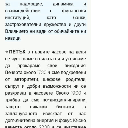
за надмощие, динамика и 
взаимодействие с финансови 
институциѝ, като банки, 
застрахователни дружества и други. 
Влиянието ни вади от обичайните ни 
навици.
⭐
ПЕТЪК 
в първите часове на деня 
се чувстваме в силата си и успяваме 
да прокараме свои виждания. 
Вечерта около 17:30 ч. сме подкрепени 
от авторитети, шефове, родители, 
съпруг и добри възможности ни се 
разкриват в часовете. Около 19:00 ч. 
трябва да сме по-дисциплинирани, 
защото някакви блокажи в 
заплануваното изискват от нас 
допълнителна енергия и фокус. Късно 
вечерта около 22:30 ч. се чувстваме 