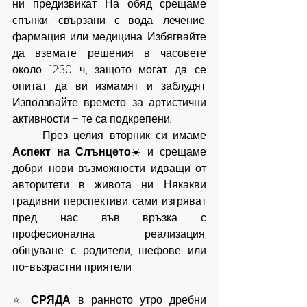
ни предизвикат. На обяд срещаме 
спънки, свързани с вода, лечение, 
фармация или медицина. Избягвайте 
да вземате решения в часовете 
около 12:30 ч., защото могат да се 
опитат да ви измамят и заблудят. 
Използвайте времето за артистични 
активности – те са подкрепени.
	През целия вторник си имаме 
Аспект на Слънцето
☀️и срещаме 
добри нови възможности идващи от 
авторитети в живота ни. Някакви 
градивни перспективи сами изгряват 
пред нас във връзка с 
професионална реализация, 
общуване с родители, шефове или 
по-възрастни приятели.
⭐ 
СРЯДА 
в ранното утро дребни 