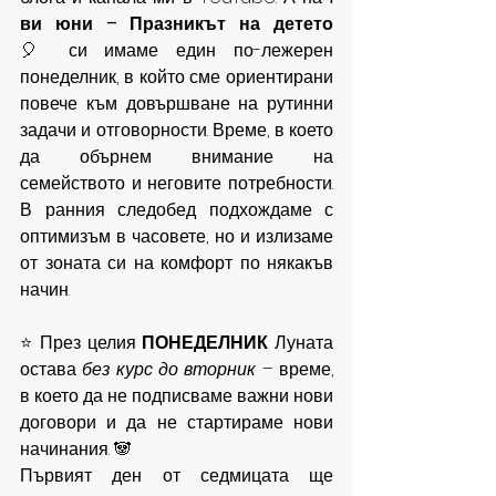
ви юни – Празникът на детето
🎈 си имаме един по-лежерен 
понеделник, в който сме ориентирани 
повече към довършване на рутинни 
задачи и отговорности. Време, в което 
да обърнем внимание на 
семейството и неговите потребности. 
В ранния следобед подхождаме с 
оптимизъм в часовете, но и излизаме 
от зоната си на комфорт по някакъв 
начин.
⭐ През целия 
ПОНЕДЕЛНИК 
Луната 
остава 
без курс до вторник
 – време, 
в което да не подписваме важни нови 
договори и да не стартираме нови 
начинания. 🐼
Първият ден от седмицата ще 