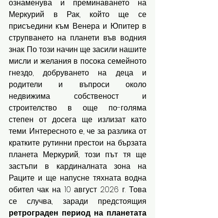
ознаменува и преминаването на 
Меркурий в Рак, който ще се 
присъедини към Венера и Юпитер в 
струпването на планети във водния 
знак. По този начин ще засили нашите 
мисли и желания в посока семейното 
гнездо, добруването на деца и 
родители и въпроси около 
недвижима собственост и 
строителство в още по-голяма 
степен от досега ще излизат като 
теми. Интересното е, че за разлика от 
кратките рутинни престои на бързата 
планета Меркурий, този път тя ще 
застъпи в кардиналната зона на 
Раците и ще напусне тяхната водна 
обител чак на 10 август 2026 г. Това 
се случва, заради предстоящия 
ретрограден период на планетата