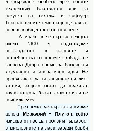
и свързване, особено чрез новите 
технологиѝ. Благодатни дни за 
покупка на техника и софтуер. 
Технологичните теми също ще влязат 
повече в общественото говорене.
	А иначе в четвъртък вечерта 
около 21:00 ч. подхождаме 
нестандартно в часовете и 
потребността от повече свобода се 
засилва. Добро време за брилянтни 
хрумвания и иновативни идеи. Не 
пропускайте да ги запишете на лист 
хартия, защото могат да изчезнат, 
точно толкова бързо, колкото и са се 
появили. 💡✏️
През целия четвъртък си имаме 
аспект 
Меркурий – Плутон,
 който 
изисква от нас да проявим гъвкавост 
в мисловните нагласи, заради борби 