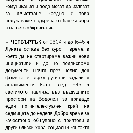
комуникация и вода могат да излязат 
за изчистване. Заедно с това 
получаваме подкрепа от близки хора 
в нашето обкръжение.
⭐ 
ЧЕТВЪРТЪК
 от 06:04 ч. до 16:45 ч. 
Луната остава без курс – време, в 
което да не стартираме важни нови 
инициативи и да не подписваме 
документи. Почти през целия ден 
фокусът е върху рутинни задачи и 
ангажименти. Като след 16:45 ч. 
светилото навлиза във въздушните 
простори на Водолея, за придаде 
един по-интелектуален край на 
седмицата до неделя. Добро време за 
качествено общуване с приятели и 
други близки хора, социални контакти 