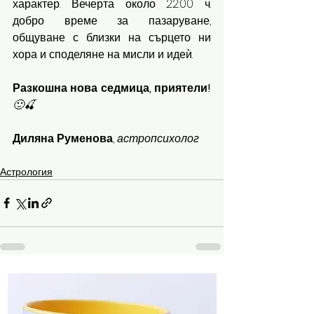
характер. Вечерта около 22:00 ч. 
добро време за пазаруване, 
общуване с близки на сърцето ни 
хора и споделяне на мисли и идеѝ.
Разкошна нова седмица, приятели!
🙂🍒
Диляна Руменова
, 
астропсихолог
Астрология