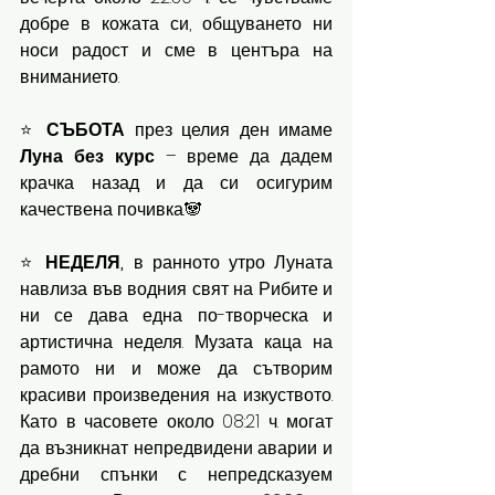
добре в кожата си, общуването ни 
носи радост и сме в центъра на 
вниманието.
⭐ 
СЪБОТА 
през целия ден имаме
Луна без курс
 – време да дадем 
крачка назад и да си осигурим 
качествена почивка.🐼
⭐ 
НЕДЕЛЯ, 
в ранното утро Луната 
навлиза във водния свят на Рибите и 
ни се дава една по-творческа и 
артистична неделя. Музата каца на 
рамото ни и може да сътворим 
красиви произведения на изкуството. 
Като в часовете около 08:21 ч. могат 
да възникнат непредвидени аварии и 
дребни спънки с непредсказуем 