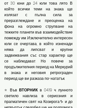
от 30 юни до 24 юли това лято. В 
който всички теми на знака ще 
излязат с пълна сила за 
преразглеждане и преоценка на 
фона на огромно струпване на 
тежките планети във взаимодействие 
помежду им. Изключително интересен 
юли се очертава, в който изненади 
няма да липсват и крупни 
задвижвания със стар характер ще 
се наблюдават. Но повече за 
продължителния период на Меркурий 
в знака и неговия ретрограден 
период ще ви разказа по-нататък.
⭐ Във 
ВТОРНИК
 в 04:19 ч. лунното 
светило навлиза в сериозния и 
прагматичен свят на Козирога♑ и до 
четвъртък следобед ще ни подпомага 