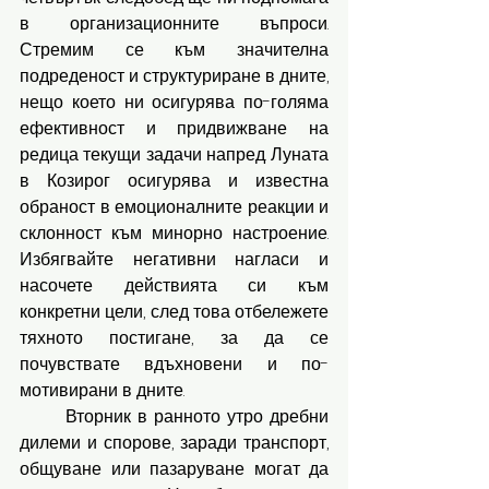
в организационните въпроси. 
Стремим се към значителна 
подреденост и структуриране в дните, 
нещо което ни осигурява по-голяма 
ефективност и придвижване на 
редица текущи задачи напред. Луната 
в Козирог осигурява и известна 
обраност в емоционалните реакции и 
склонност към минорно настроение. 
Избягвайте негативни нагласи и 
насочете действията си към 
конкретни цели, след това отбележете 
тяхното постигане, за да се 
почувствате вдъхновени и по-
мотивирани в дните.
	Вторник в ранното утро дребни 
дилеми и спорове, заради транспорт, 
общуване или пазаруване могат да 