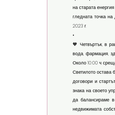
на старата енергия
гледната точка на 
2023 г.
•
🧡 Четвъртък, в ра
вода, фармация, зд
Около 10:00 ч. сре
Светилото остава бе
договори и стартът
знака на своето уп
да балансираме в 
недвижимата собст