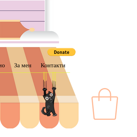
ио
За мен
Контакти