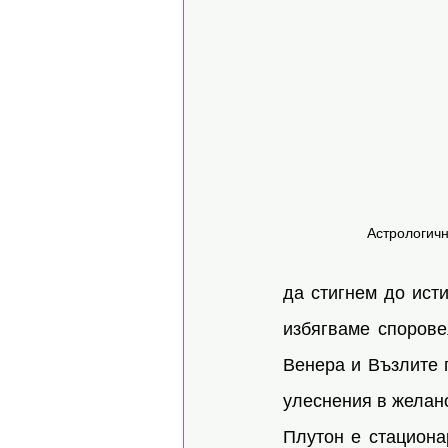
Астрологичн
да стигнем до ист
избягваме спорове
Венера и Възлите 
улеснения в желано
Плутон е стациона