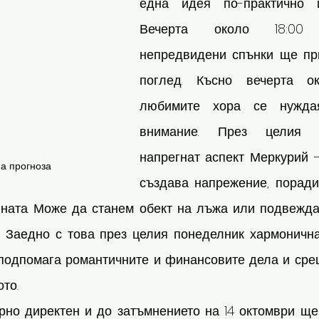
една идея по-практично и
Вечерта около 18:00 
непредвидени спънки ще пр
поглед. Късно вечерта ок
любимите хора се нуждая
внимание. През целия 
напрегнат аспект Меркурий –
а прогноза
създава напрежение, поради
ината. Може да станем обект на лъжа или подвеждан
. Заедно с това през целия понеделник хармоничн
подпомага романтичните и финансовите дела и сре
то.
рно директен и до затъмнението на 14 октомври ще 