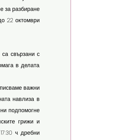
е за разбиране 
о 22 октомври 
са свързани с 
ага в делата. 
одписваме важни 
ната навлиза в 
ни подпомогне 
ските грижи и 
:30 ч. дребни 