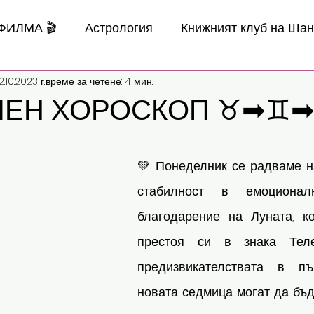
 ФИЛМА 🎬
Астрология
Книжният клуб на Ша
2.10.2023 г.
време за четене: 4 мин.
ЧЕН ХОРОСКОП ♉➡♊
💚 Понеделник се радваме на
стабилност в емоционалн
благодарение на Луната, к
престоя си в знака Теле
предизвикателствата в п
новата седмица могат да бъд