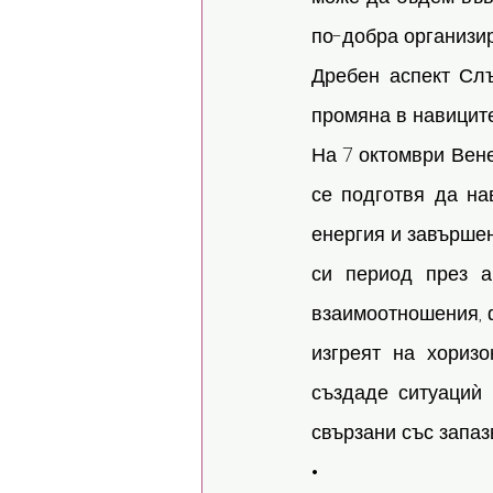
по-добра организир
Дребен аспект Слъ
промяна в навиците
На 7 октомври Вене
се подготвя да на
енергия и завършен
си период през а
взаимоотношения, 
изгреят на хоризо
създаде ситуациѝ 
свързани със запаз
• 