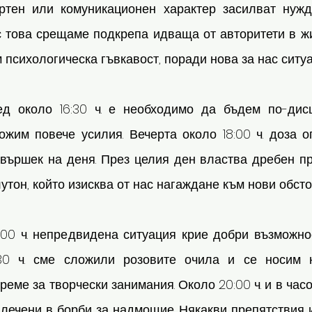
ртен или комуникационен характер засилват нужд
 това срещаме подкрепа идваща от авторитети в жив
 психологическа гъвкавост, поради нова за нас ситуа
ед около 16:30 ч. е необходимо да бъдем по-дис
ожим повече усилия. Вечерта около 18:00 ч. доза о
авършек на деня. През целия ден властва дребен пр
утон, който изисква от нас нагаждане към нови обсто
:00 ч. непредвидена ситуация крие добри възможнос
:30 ч. сме сложили розовите очила и се носим н
реме за творчески занимания. Около 20:00 ч. и в часо
ечени в борби за надмощие. Някакви препятствия из