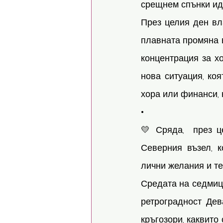
срещнем спънки ид
През целия ден вл
плавната промяна в
концентрация за хо
нова ситуация, коя
хора или финанси, 
• 
💛 Сряда,  през 
Северния възел, 
лични желания и те
Средата на седмица
ретроградност Дев
кръгозори, каквито 