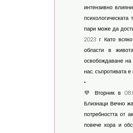
интензивно влияние
психологическата 
пари може да дости
2023 г. Като всяк
области в живот
освобождаване на с
нас, съпротивата е
•
💜 Вторник в 08:
Близнаци. Вечно ж
потребността от а
повече хора и обс