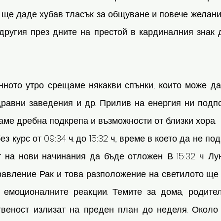
 ще даде хубав тласък за общуване и повече желани
другия през дните на престой в кардиналния знак д
нното утро срещаме някакви спънки, които може да 
равни заведения и др. Прилив на енергия ни подпом
щаме дребна подкрепа и възможности от близки хора. 
з курс от 09:34 ч. до 15:32 ч., време в което да не п
 на нови начинания да бъде отложен. В 15:32 ч. Лу
равление Рак и това разположение на светилото ще 
емоционалните реакции. Темите за дома, родител
веност излизат на преден план до неделя. Около 17