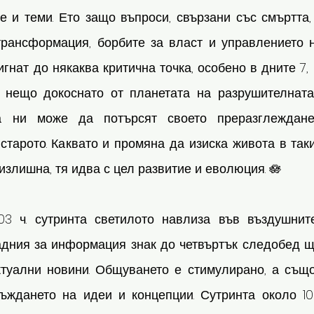
 и теми. Ето защо въпроси, свързани със смъртта, 
трансформация, борбите за власт и управлението н
гнат до някаква критична точка, особено в дните 7, 
о нещо докоснато от планетата на разрушителната
а ни може да потърсят своето преразглеждан
тарото. Каквато и промяна да изиска живота в таки
 излишна, тя идва с цел развитие и еволюция. 🪷
03 ч. сутринта светилото навлиза във въздушнит
адния за информация знак до четвъртък следобед ще
ктуални новини. Общуването е стимулирано, а също
ъждането на идеи и концепции. Сутринта около 10: