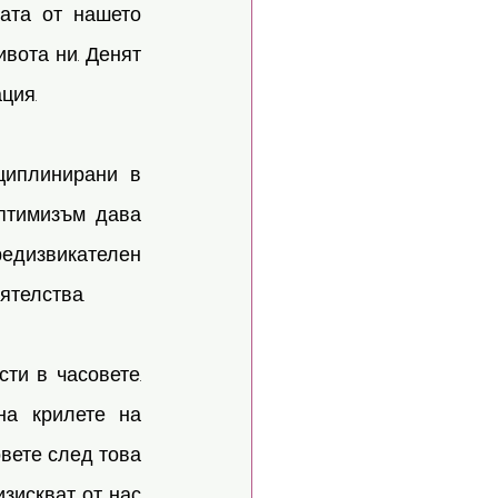
ата от нашето 
ота ни. Денят 
ция.
циплинирани в 
птимизъм дава 
едизвикателен 
ятелства.
ти в часовете. 
а крилете на 
вете след това 
искват от нас 