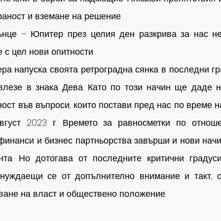
аност и вземане на решение. 
нце – Юпитер през целия ден разкрива за нас не
 с цел нови опитности. 
ра напуска своята ретроградна сянка в последни гр
влезе в знака Дева. Като по този начин ще даде н
ост във въпроси, които постави пред нас по време н
вгуст 2023 г. Времето за равносметки по отноше
финанси и бизнес партньорства завърши и нови начи
нта. Но дотогава от последните критични градус
нуждаещи се от допълнително внимание и такт, о
ване на власт и обществено положение.