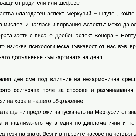
ващи от родители или шефове.
аства благодатен аспект Меркурий – Плутон, който
 мисловни нагласи и вярвания. Аспектът може да ос
рата заети с писане. Дребен аспект Венера – Непту
то изисква психологическа гъвкавост от нас във вр
като допълнение към картината на деня.
целия ден сме под влияние на нехармонична срещ
която осигурява поле за спорове и разминавания
зи на хора в нашето обкръжение. 
та ще ни предложи напускането на Меркурий от знак
а и навлизането му в едни по-дипломатични и по-
са тези на знака Везни в първите часове на четвъртък