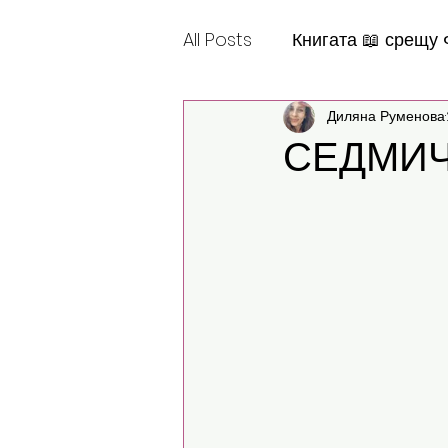
All Posts
Книгата 📖 срещу
Диляна Руменова
Шантабеллско
СЕДМИ