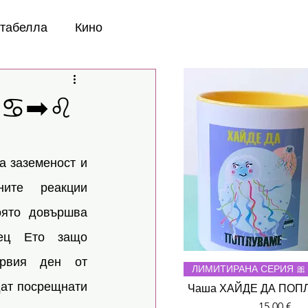
нтабелла
Кино
➡♋➡♌
 заземеност и 
ите реакции 
оято довършва 
ц. Ето защо 
ървия ден от 
Бърз прегле
ЛИМИТИРАНА СЕРИЯ 🎀
ат посрещнати 
Чаша ХАЙДЕ ДА ПОП
Цена
15,00 €