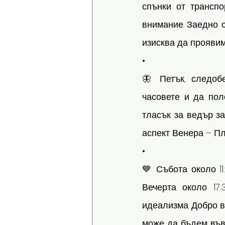
спънки от транспо
внимание. Заедно с
изисква да проявим
•
🦋 Петък, следоб
часовете и да пол
тласък за ведър з
аспект Венера – Пл
•
💙 Събота около 11
Вечерта около 17
идеализма. Добро в
може да бъдем въвл