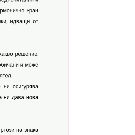
армонично Уран 
ки, идващи от 
какво решение, 
обичани и може 
тел. 
 ни осигурява 
 ни дава нова 
този на знака 