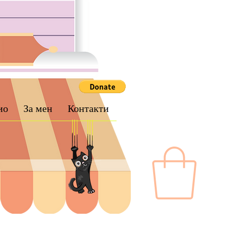
ио
За мен
Контакти