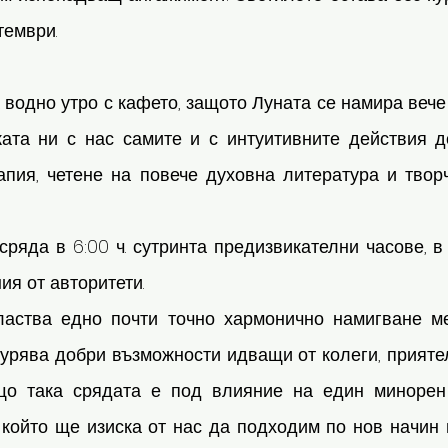
птември.
 водно утро с кафето, защото Луната се намира вече 
ата ни с нас самите и с интуитивните действия до
апия, четене на повече духовна литература и творч
сряда в 6:00 ч. сутринта предизвикателни часове, в
я от авторитети.
ластва едно почти точно хармонично намигване м
гурява добри възможности идващи от колеги, приятел
що така срядата е под влияние на един минорен 
който ще изиска от нас да подходим по нов начин в