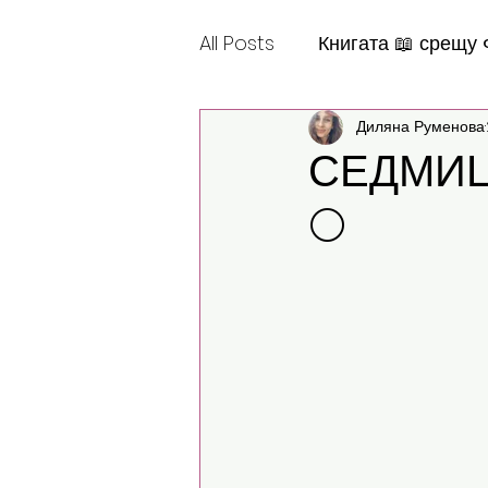
All Posts
Книгата 📖 срещу
Диляна Руменова
Шантабеллско
СЕДМИЦ
🌕