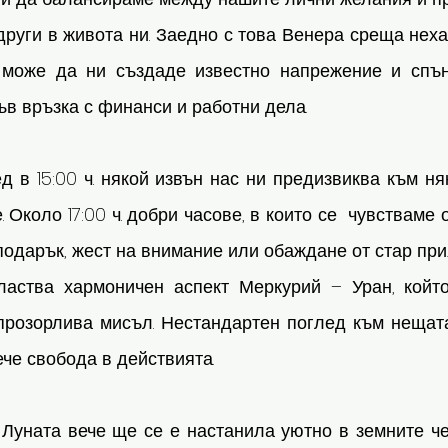
други в живота ни. Заедно с това Венера среща нех
 може да ни създаде известно напрежение и спън
в връзка с финанси и работни дела.  
 в 15:00 ч. някой извън нас ни предизвиква към ня
 Около 17:00 ч. добри часове, в които се  чувстваме 
одарък, жест на внимание или обаждане от стар прия
аства хармоничен аспект Меркурий – Уран, който
прозорлива мисъл. Нестандартен поглед към нещата
ече свобода в действията. 
Луната вече ще се е настанила уютно в земните чер