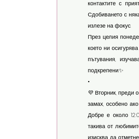
контактите с прия
Сдобиването с няка
излезе на фокус. 
През целия понеде
което ни осигурява
пътувания, изучав
подкрепени.✨
•
💜 Вторник, преди 
замах, особено ако
Добре е около 12:
такива от любимите
изисква да отметне