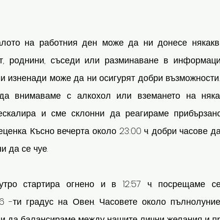
алото на работния ден може да ни донесе някакв
т, роднини, съседи или разминаване в информаци
бни изненади може да ни осигурят добри възможности.
 да внимаваме с алкохол или вземането на някак
ескалира и сме склонни да реагираме прибързано
еценка. Късно вечерта около 23:00 ч. добри часове д
и да се чуе.
тро стартира огнено и в 12:57 ч. посрещаме сеп
-ти градус на Овен. Часовете около пълнолуниет
 и да балансираме между нашите лични желания и пр