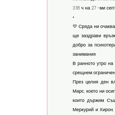
3:18 ч. на 27 -ми се
• 
💛 Сряда ни очаква
ще заздрави връзк
добро за психотер
занимания. 
В ранното утро на 
срещнем ограничени
През целия ден в
Марс, което ни оси
които държим. Съ
Меркурий и Хирон, 