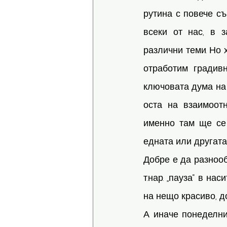
рутина с повече съ
всеки от нас, в 
различни теми. Но 
отработим градив
ключовата дума на 
оста на взаимоот
именно там ще се
едната или другата 
Добре е да разнооб
т.нар. „пауза“ в н
на нещо красиво, до
А иначе понеделни