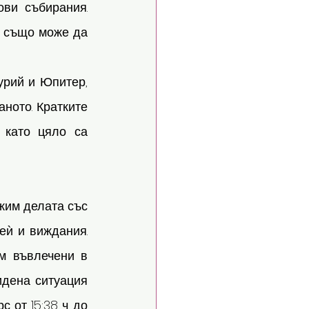
ви събирания. 
 също може да 
рий и Юпитер, 
ното. Кратките 
 като цяло са 
жим делата със 
ѝ и виждания. 
м въвлечени в 
дена ситуация 
от 15:38 ч. до 