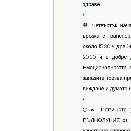
здраве.
•
🧡 Четвъртък нач
връзка с транспор
около 15:30 ч. дре
20:30 ч. е добре
Емоционалността 
запазите трезва пр
виждане и думата н
•
🌕🔥 Петъчното у
ПЪЛНОЛУНИЕ от 6 
избягваме спорове