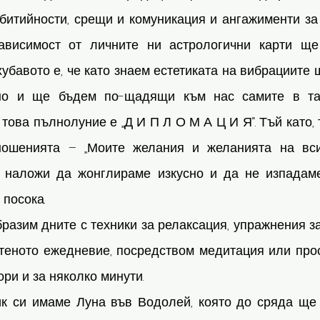
битийности, срещи и комуникация и ангажименти за 
зависимост от личните ни астрологични карти ще
хубавото е, че като знаем естетиката на вибрациите 
но и ще бъдем по-щадящи към нас самите в таз
това пълнолуние е „Д И П Л О М А Ц И Я“. Тъй като, 
ношенията – „Моите желания и желанията на всич
 наложи да жонглираме изкусно и да не изпадаме
посока. 
разим дните с техники за релаксация, упражнения з
аситеното ежедневие, посредством медитация или про
ри и за няколко минути. 
к си имаме Луна във Водолей, която до сряда ще 