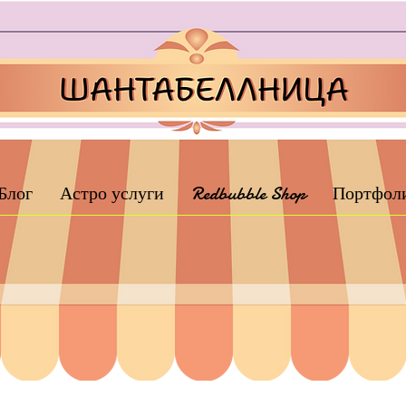
Блог
Астро услуги
Redbubble Shop
Портфол