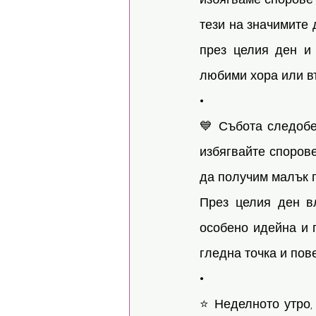
тези на значимите 
през целия ден и
любими хора или въ
•
💙 Събота следобед
избягвайте спорове.
да получим малък п
През целия ден вл
особено идейна и 
гледна точка и пов
• 
⭐ Неделното утро, 