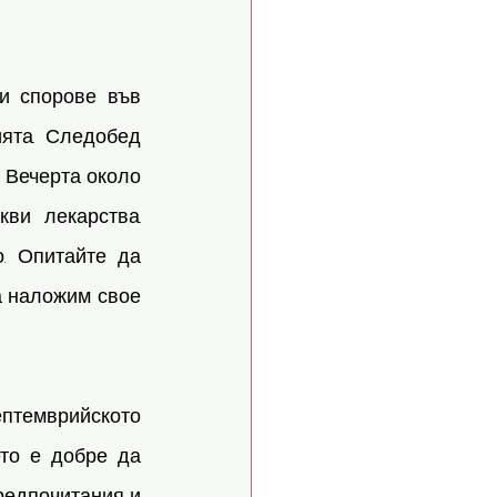
и спорове във 
ята. Следобед 
 Вечерта около 
ви лекарства. 
. Опитайте да 
а наложим свое 
темврийското 
о е добре да 
едпочитания и 