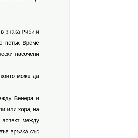
в знака Риби и 
 петък. Време 
ески насочени 
 които може да 
ежду Венера и 
и или хора, на 
аспект между 
ъв връзка със 