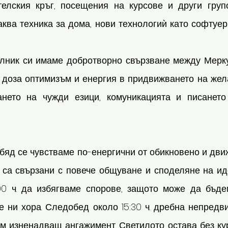
телския кръг, посещения на курсове и други групо
ква техника за дома, нови технологиѝ като софтуер
лник си имаме добротворно свързване между Мерку
 доза оптимизъм и енергия в придвижването на жела
ането на чужди езици, комуникацията и писането
обяд се чувстваме по-енергични от обикновено и дви
 са свързани с повече общуване и споделяне на иде
00 ч. да избягваме спорове, защото може да бъде
 ни хора. Следобед около 15:30 ч. дребна непредви
м изненадващ ангажимент. Светилото остава без курс 