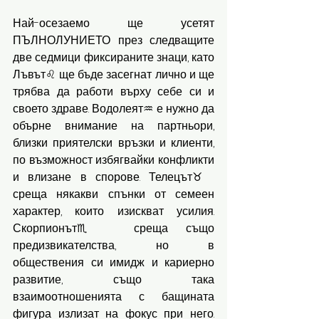
Най-осезаемо ще усетят 
ПЪЛНОЛУНИЕТО през следващите 
две седмици фиксираните знаци, като 
Лъвът♌️ ще бъде засегнат лично и ще 
трябва да работи върху себе си и 
своето здраве. Водолеят♒️ е нужно да 
обърне внимание на партньори, 
близки приятелски връзки и клиенти, 
по възможност избягвайки конфликти 
и влизане в спорове. Телецът♉️ 
среща някакви спънки от семеен 
характер, които изискват усилия. 
Скорпионът♏️ среща също 
предизвикателства, но в 
обществения си имидж и кариерно 
развитие, също така 
взаимоотношенията с бащината 
фигура излизат на фокус при него. 