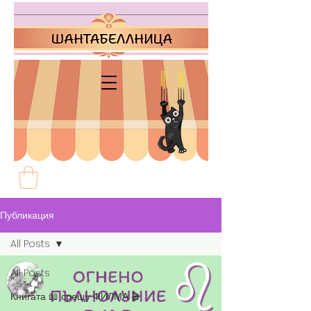
Публикация
All Posts
All Posts
Книгата 📖 срещу ФИЛМА 🎬