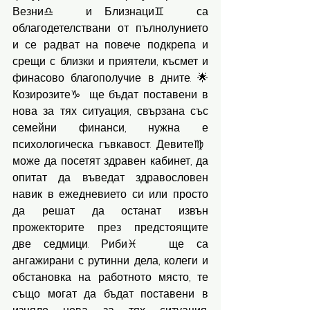
Везни♎️ и Близнаци♊️ са 
облагодетелствани от пълнолунието 
и се радват на повече подкрепа и 
срещи с близки и приятели, късмет и 
финасово благополучие в дните. 🌟
Козирозите♑️ ще бъдат поставени в 
нова за тях ситуация, свързана със 
семейни финанси, нужна е 
психологическа гъвкавост. Девите♍️ 
може да посетят здравен кабинет, да 
опитат да въведат здравословен 
навик в ежедневието си или просто 
да решат да останат извън 
прожекторите през предстоящите 
две седмици. Риби♓️ ще са 
ангажирани с рутинни дела, колеги и 
обстановка на работното място, те 
също могат да бъдат поставени в 