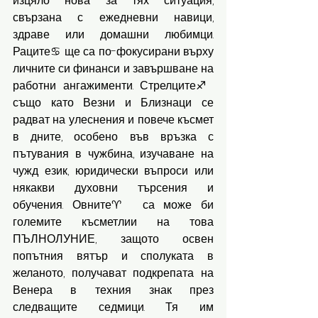
изцяло нова за тях ситуация, 
свързана с ежедневни навици, 
здраве или домашни любимци. 
Раците♋️ ще са по-фокусирани върху 
личните си финанси и завършване на 
работни ангажименти. Стрелците♐️ 
също като Везни и Близнаци се 
радват на улеснения и повече късмет 
в дните, особено във връзка с 
пътувания в чужбина, изучаване на 
чужд език, юридически въпроси или 
някакви духовни търсения и 
обучения. Овните♈️ са може би 
големите късметлии на това 
ПЪЛНОЛУНИЕ, защото освен 
попътния вятър и сполуката в 
желаното, получават подкрепата на 
Венера в техния знак през 
следващите седмици. Тя им 