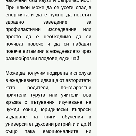
насочени към каузи и съпричастност. 
При някои може да се усети спад в 
енергията и да е нужно да посетят 
здравно заведение за 
профилактични изследвания или 
просто да е необходимо да си 
почиват повече и да си набавят 
повече витамини в ежедневието чрез 
разнообразни плодове, ядки, чай.
Може да получим подкрепа и сполука 
в ежедневието идваща от авторитети, 
като родители, по-възрастни 
приятели, гурута или учители, във 
връзка с пътувания, изучаване на 
чужди езици, юридически въпроси, 
издаване на книги, обучения в 
университет, духовни ритрийти и др. И 
също така емоционалните ни 