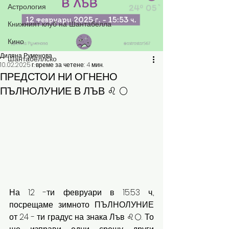
Астрология
Книжният клуб на Шантабелла
Кино
Диляна Руменова
Шантабеллско
10.02.2025 г.
време за четене: 4 мин.
ПРЕДСТОИ НИ ОГНЕНО
ПЪЛНОЛУНИЕ В ЛЪВ ♌️ 🌕
На 12 -ти февруари в 15:53 ч., 
посрещаме зимното ПЪЛНОЛУНИЕ 
от 24 - ти градус на знака Лъв ♌️🌕. То 