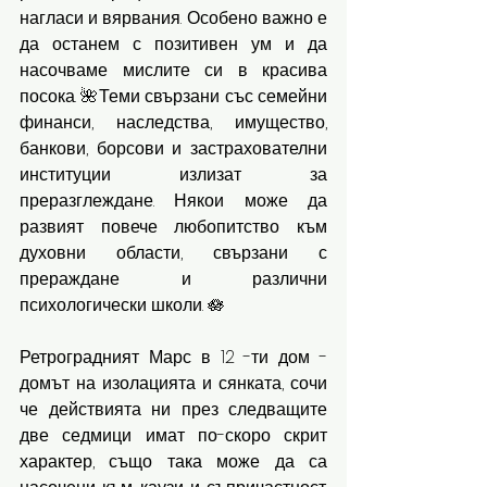
нагласи и вярвания. Особено важно е 
да останем с позитивен ум и да 
насочваме мислите си в красива 
посока. 🌺Теми свързани със семейни 
финанси, наследства, имущество, 
банкови, борсови и застрахователни 
институции излизат за 
преразглеждане. Някои може да 
развият повече любопитство към 
духовни области, свързани с 
прераждане и различни 
психологически школи. 🪷
Ретроградният Марс в 12 -ти дом - 
домът на изолацията и сянката, сочи 
че действията ни през следващите 
две седмици имат по-скоро скрит 
характер, също така може да са 