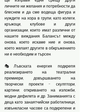
ще изправи едни срещу други 
личните ни желания и потребности да 
блеснем и да сме водеща фигура и 
нуждите на хора в групи, като колеги, 
кръжоци, клубове и други 
организации, които имат различни от 
нашите виждания. Балансът между 
онова, което искаме ние и онова, 
което желаят другите в обкръжението 
ни е необходим и търсен. 
🎭Лъвската енергия подкрепя 
реализирането на театрални 
премиери, довършването на 
творчески проекти - скулптори, 
картини; откриването на изложби, 
модни дефилета и др. Заниманията с 
деца като занаятчийски работилници, 
извънкласни часове са подкрепени и 