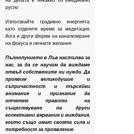
на делата в някакво по-ежедневно 
русло. 
Използвайте градивно енергията, 
като отделите време за медитация, 
йога и други форми на канализиране 
на фокуса и личните желания. 
Пълнолунието в Лъв настъпва за 
нас, за да се научим да виждаме 
отвъд собствените ни нужди. Да 
проявим великодушие и 
съпричастност и търсейки 
внимание и признание да 
отчетем правото на 
съществуване на други 
колективни вярвания и виждания, 
които също имат своята сила и 
потребност за проявление. 