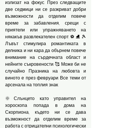
излизат на фокус. През следващите 
две седмици ни се разкриват добри 
възможности да отделим повече 
време за забавления, срещи с 
приятели или упражняването на 
някакъв развлекателен спорт. ⚽️ ⛸️ 🎾
Лъвът стимулира романтиката в 
делника и ни кара да обърнем повече 
внимание на сърдечната област и 
нейните съкровености. 🥰 Може би не 
случайно Празника на любовта и 
виното е през февруари. Все теми от 
арсенала на топлия знак. 
🌞Слънцето като управител на 
хороскопа попада в дома на 
Скорпиона, където ни се дава 
възможност да отделим време за 
работа с отрицателни психологически 