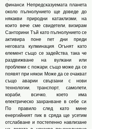
финанси. Непредсказуемата планета 
около пълнолунието ще доведе до 
някакви природни катаклизми, на 
които вече сме свидетели, визирам 
Санторини. Тъй като пълнолунието се 
активира поне пет дни преди 
неговата кулминация. Огънят като 
елемент също се задейства, така че 
раздвижване на вулкани или 
проблеми с пожари, също може да се 
появят при някои. Може да се очакват 
също аварии свързани с нови 
технологии, транспорт, самолети, 
кораби, всичко, което има 
електрическо захранване в себе си. 
По правило след като мине 
енергийният пик в сряда ще усетим 
отслабване и постепенно навлизане 