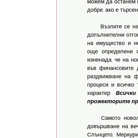
можем да останем н
добре, ако е търсен
	Възлите се н
допълнителни отгов
на имущество и не
още определени с
изненада, че на но
във финансовите 
раздвижване на фи
процеси и всичко 
характер. 
Всички
прожекторите пре
	Самото новолуние се случва в последни градуси на Телец, което говори за 
довършване на веч
Слънцето, Меркури