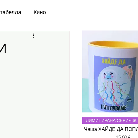
нтабелла
Кино
И
Бърз прегле
ЛИМИТИРАНА СЕРИЯ 🎀
Чаша ХАЙДЕ ДА ПОП
Цена
15,00 €