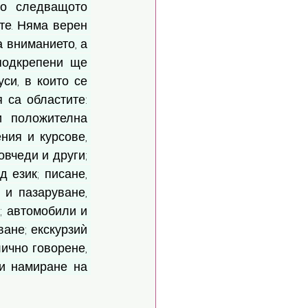
о следващото 
те. Няма верен 
 вниманието, а 
подкрепени ще 
и, в които се 
са областите: 
 положителна 
ия и курсове, 
вчеди и други; 
език; писане, 
и пазаруване, 
; автомобили и 
ане; екскурзиѝ 
ично говорене, 
и намиране на 