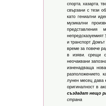
спорта, хазарта, т
свързани с тези об
като гениални иде
музикални произв
представления 
непредсказуемият У
и транспорт. Домът
време за повече ра
в изяви, срещи с
неочаквани запозна
изненадваща нова
разположението, к
лунен месец дава 
оригиналност в ак
създадат нещо раз
страна.