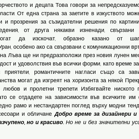
ворчеството и децата. Това говори за непредсказуемо
ласти. От една страна за заетите в изкуството мож
и и прозрения за съзидателни решения по картини,
едения, от друга някакви изненади, свързани 
могат да изскочат, образно казано от шапк
ран, особено ако са свързвани с комуникационни връ
 на Лъва ще ни предразположи през новия лунен мес
дост и удоволствия във всички форми, като време за 
 приятели, романтичните нагласи също са зав
нства могат да изгреят на хоризонта за някоѝ. Прек
 любов и пролетни трепети. Избягвайте ниското 
ато се отдадете на зависимости във всичките им 
едно рамо и нестандартен поглед върху модни тенде
сесоари и обличане. 
Добро време за дизайнери и 
чупено, но и красиво. 
Но не и без значителни ус