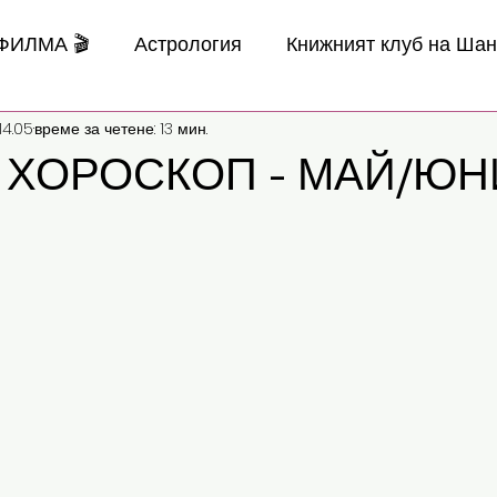
 ФИЛМА 🎬
Астрология
Книжният клуб на Ша
14.05
време за четене: 13 мин.
н ХОРОСКОП - МАЙ/ЮН