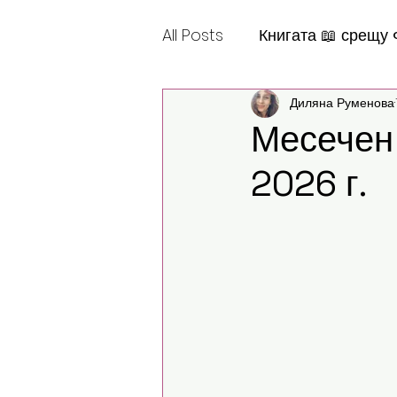
All Posts
Книгата 📖 срещу
Диляна Руменова
Шантабеллско
Месече
2026 г.