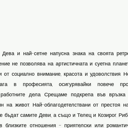
Дева и най-сетне напусна знака на своята ретро
ние не позволява на артистичната и суетна планет
и от социално внимание, красота и удоволствия. Но
га в професията, осигурявайки повече прод
 работните дела. Срещаме подкрепа във връзка 
н на живот. Най-облагодетелствани от престоя н
е бъдат самите Деви, а също и Телец и Козирог. Риб
в близките отношения - приятелски или романтич