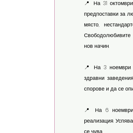
📍 На 31 октомври
предпоставки за лю
място, нестандар
Свободолюбивите п
нов начин.
📍 На 3 ноември 
здравни заведения
спорове и да се оп
📍 На 6 ноември 
реализация. Успява
се чува.