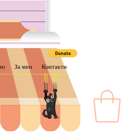
ио
За мен
Контакти