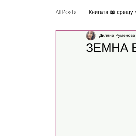
All Posts
Книгата 📖 срещу
Диляна Руменова
Шантабеллско
ЗЕМНА 