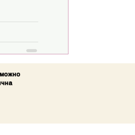
зможно
ична