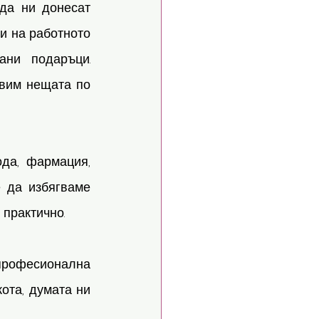
да ни донесат 
и на работното 
ни подаръци. 
вим нещата по 
да, фармация, 
 да избягваме 
практично.
рофесионална 
ота, думата ни 