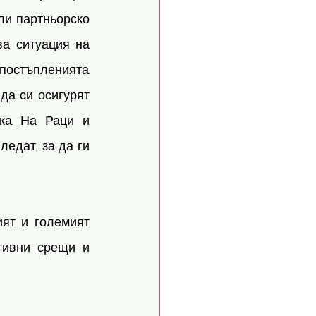
и партньорско 
а ситуация на 
остъпленията. 
а си осигурят 
а. На Раци и 
едат, за да ги 
ят и големият 
тивни срещи и 