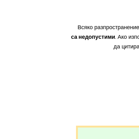
Всяко разпространение 
са недопустими.
Ако изп
да цитир