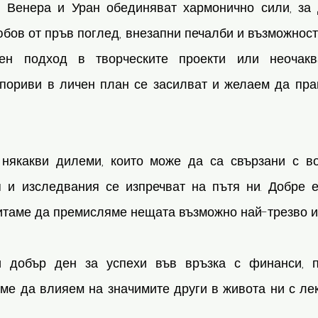
 Венера и Уран обединяват хармонично сили, за 
бов от пръв поглед, внезапни печалби и възможност
тен подход в творческите проекти или неочаква
ориви в личен план се засилват и желаем да пра
някакви дилеми, които може да са свързани с во
 и изследвания се изпречват на пътя ни. Добре е
итаме да премисляме нещата възможно най-трезво и 
добър ден за успехи във връзка с финанси, п
ме да влияем на значимите други в живота ни с лек