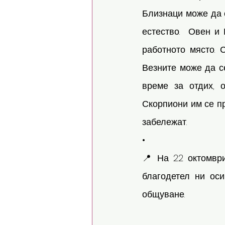
Близнаци може да 
естество.  Овен и
работното място. 
Везните може да с
време за отдих, 
Скорпиони им се пр
забележат. 
•
📍 На 22 октомвр
благодетел ни оси
общуване.