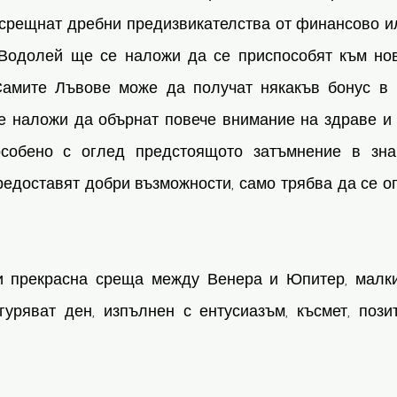
срещнат дребни предизвикателства от финансово ил
 Водолей ще се наложи да се приспособят към нов
Самите Лъвове може да получат някакъв бонус в п
е наложи да обърнат повече внимание на здраве и д
особено с оглед предстоящото затъмнение в знак
едоставят добри възможности, само трябва да се огл
и прекрасна среща между Венера и Юпитер, малки
гуряват ден, изпълнен с ентусиазъм, късмет, пози