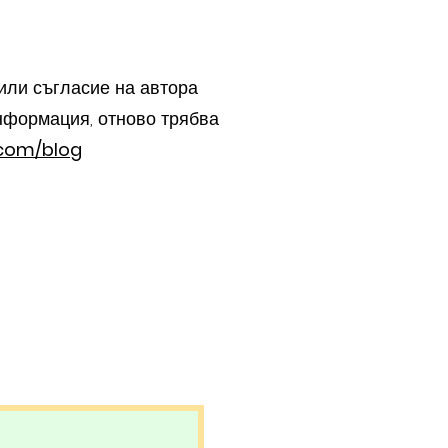
 или съгласие на автора
нформация, отново трябва
.com/blog