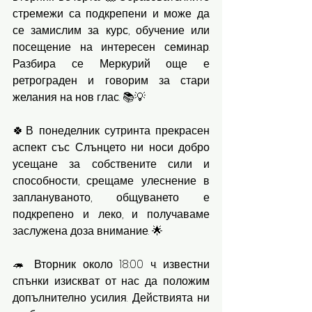
стремежи са подкрепени и може да 
се замислим за курс, обучение или 
посещение на интересен семинар. 
Разбира се Меркурий още е 
ретрограден и говорим за стари 
желания на нов глас. 📚💡
🍀В понеделник сутринта прекрасен 
аспект със Слънцето ни носи добро 
усещане за собствените сили и 
способности, срещаме улеснение в 
заплануваното, общуването е 
подкрепено и леко, и получаваме 
заслужена доза внимание. 🌟
🦔 Вторник около 18:00 ч. известни 
спънки изискват от нас да положим 
допълнително усилия. Действията ни 