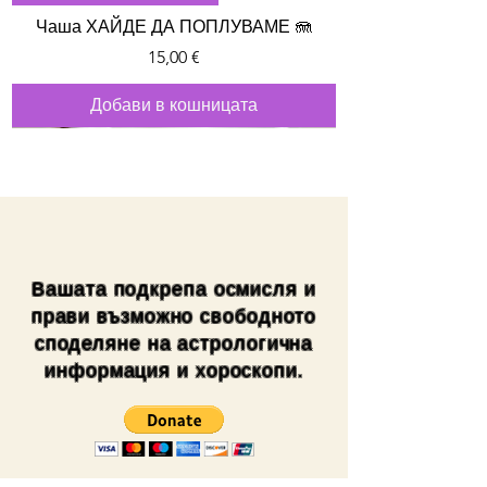
Чаша ХАЙДЕ ДА ПОПЛУВАМЕ 🪼
Цена
15,00 €
Добави в кошницата
Вашата подкрепа осмисля и
прави възможно свободното
споделяне на астрологична
информация и хороскопи.
ЛИМИТИРАНА СЕРИЯ 🎀
НОВО
НОВО
НОВО
НОВО
НОВО
НОВО
НОВО
НОВО
НОВО
НОВО
SHANTABELLA
SHANTABELLA
SHANTABELLA
SHANTABELLA
НОВО
SHANTABELLA
НОВО
SHANTABELLA
SHANTABELLA
SHANTABELLA
SHANTABELLA
SHANTABELLA
SHANTABELLA
SHANTABELLA
SHANTABELLA
SHANTABELLA
SHANTABELLA
SHANTABELLA