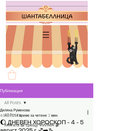
Публикация
All Posts
Диляна Руменова
All Posts
4.08.2025 г.
време за четене: 2 мин.
🌔 ДНЕВЕН ХОРОСКОП - 4 - 5
Книгата 📖 срещу ФИЛМА 🎬
август 2025 г.♐️➡️♑️