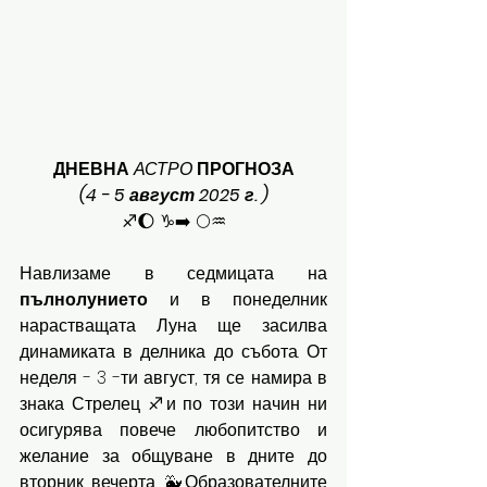
ДНЕВНА
АСТРО
ПРОГНОЗА
(4 - 5 август 2025 г. )
♐️🌔 ♑️➡️ 🌕♒️
Навлизаме в седмицата на 
пълнолунието
 и в понеделник 
нарастващата Луна ще засилва 
динамиката в делника до събота. От 
неделя - 3 -ти август, тя се намира в 
знака Стрелец ♐️и по този начин ни 
осигурява повече любопитство и 
желание за общуване в дните до 
вторник вечерта. 🐳Образователните 