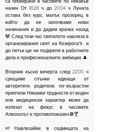
са блокирани в часовете по някакъв 
начин. От 18:28 ч. до 20:04 ч. Луната 
остава без курс, малък прозорец, в 
който да не започваме нови 
начинания и да дадем крачка назад. 
🐼 След този час светилото навлиза в 
организирания свят на Козирога♑️ и 
до петък ще ни подкрепя в работните 
дела и професионалните амбиции. 🎩
Вторник късно вечерта след 22:00 ч. 
срещаме спънки идващи от 
авторитети, родители, по-възрастни 
приятели. Някакви трудности от воден 
или медицински характер, може да 
излязат на фокус в часовете. 
Алкохолът е противопоказен.🚫🍸
🍉Навлизайки в седмицата на 