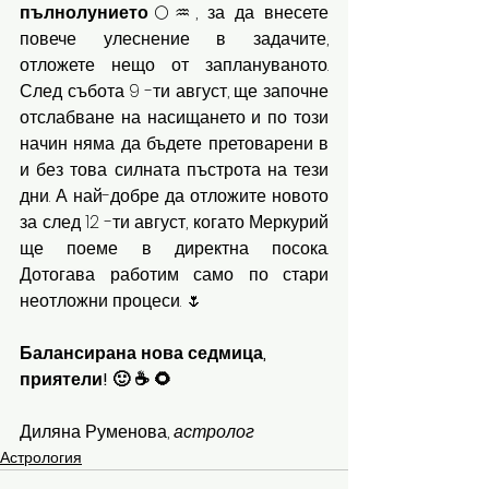
пълнолунието
🌕♒️, за да внесете 
повече улеснение в задачите, 
отложете нещо от заплануваното. 
След събота 9 -ти август, ще започне 
отслабване на насищането и по този 
начин няма да бъдете претоварени в 
и без това силната пъстрота на тези 
дни. А най-добре да отложите новото 
за след 12 -ти август, когато Меркурий 
ще поеме в директна посока. 
Дотогава работим само по стари 
неотложни процеси. 🌷
Балансирана нова седмица, 
приятели! 🙂 ☕️ 🌻
Диляна Руменова, 
астролог
Астрология