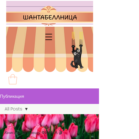
Публикация
All Posts
All Posts
Книгата 📖 срещу ФИЛМА 🎬