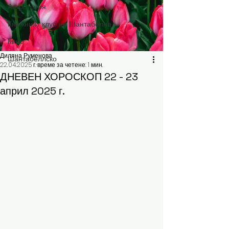
Астрология
Книжният клуб на Шантабелла
Кино
Диляна Руменова
Шантабеллско
22.04.2025 г.
време за четене: 1 мин.
ДНЕВЕН ХОРОСКОП 22 - 23
април 2025 г.