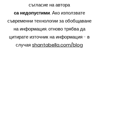
съгласие на автора
са недопустими.
Ако използвате
съвременни технологии за обобщаване
на информация, отново трябва да
цитирате източник на информация - в
случая
shantabella.com/blog
Последни публикациѝ:
Диляна Руменова
4.07
време за четене: 5 мин.