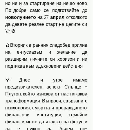
но не и за стартиране на нещо ново. 
По-добре само се подготвяйте до 
новолунието
 на 27 
април
, отколкото 
да давате реален старт на целите си. 
🚀 🚫
🍒Вторник в ранния следобед прилив 
на ентусиазъм и желание да 
разширим личните си хоризонти ни 
подтиква към вдъхновени действия. 
💡Днес и утре имаме 
предизвикателен аспект Слънце - 
Плутон, който изисква от нас някаква 
трансформация. Въпроси, свързани с 
психология, смъртта и прераждането, 
финансови институции, семейни 
финанси може да излязат на фокус и 
да е нужно да бъдем по-