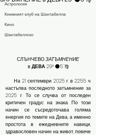
Астрология
Книжният клуб на Шантабелла
Кино
Шантабеллско
 СЛЪНЧЕВО 
ЗАТЪМНЕНИЕ
в 
ДЕВА
 29° 🌑5`♍️
     На 21 септември 2025 г. в 22:55 ч. 
настъпва последното затъмнение за 
2025 г. То се случва от последен 
критичен градус на знака. По този 
начин се съсредоточава голяма 
енергия по темите на Дева, а именно 
простота в ежедневните навици, 
здравословен начин на живот, повече 