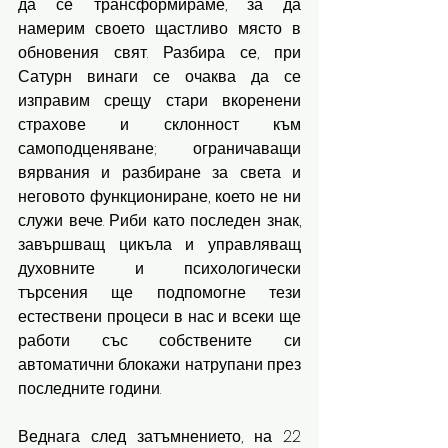
да се трансформираме, за да 
намерим своето щастливо място в 
обновения свят. Разбира се, при 
Сатурн винаги се очаква да се 
изправим срещу стари вкоренени 
страхове и склонност към 
самоподценяване; ограничаващи 
вярвания и разбиране за света и 
неговото функциониране, което не ни 
служи вече. Риби като последен знак, 
завършващ цикъла и управляващ 
духовните и психологически 
търсения ще подпомогне тези 
естествени процеси в нас и всеки ще 
работи със собствените си 
автоматични блокажи натрупани през 
последните години.
Веднага след затъмнението, на 22 