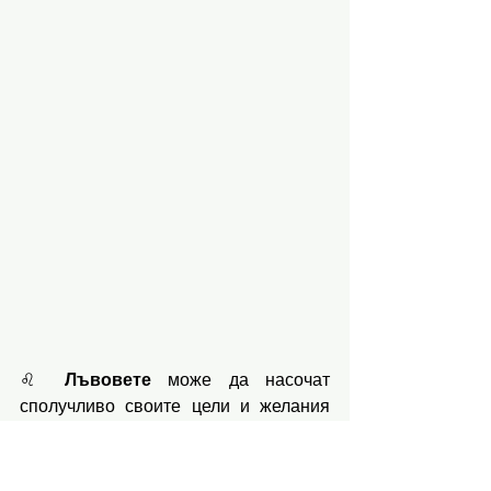
♌️ 
Лъвовете
 може да насочат 
сполучливо своите цели и желания 
към личните им придобивки и 
стабилизиране в собствените 
финанси, ново работно място и 