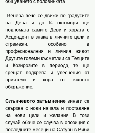
общуването с половинката.
 Венера вече се движи по градусите 
на Дева и до 14 октомври ще 
подпомага самите Деви и хората с 
Асцендент в знака в личните цели и 
стремежи, особено в 
професионалния и личния живот. 
Другите големи късметлии са Телците 
и Козирозите в периода, те ще 
срещат подкрепа и улеснения от 
приятели и хора от тяхното 
обкръжение.
Слънчевото
затъмнение
 винаги се 
свързва с нови начала и поставяне 
на нови цели и желания. В този 
случай обаче се случва в опозиция с 
последните месеци на Сатурн в Риби 