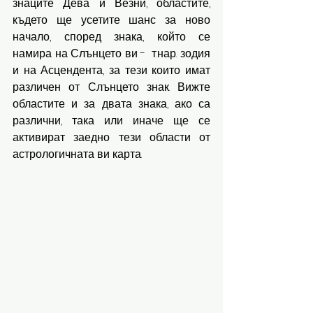
знаците Дева и Везни, областите, 
където ще усетите шанс за ново 
начало, според знака, който се 
намира на Слънцето ви -  т.нар. зодия 
и на Асцендента, за тези които имат 
различен от Слънцето знак. Вижте 
областите и за двата знака, ако са 
различни, така или иначе ще се 
активират заедно тези области от 
астрологичната ви карта. 