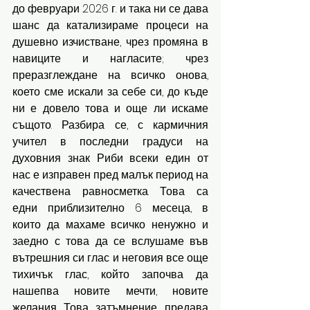
до февруари 2026 г. и така ни се дава 
шанс да катализираме процеси на 
душевно изчистване, чрез промяна в 
навиците и нагласите; чрез 
преразглеждане на всичко онова, 
което сме искали за себе си, до къде 
ни е довело това и още ли искаме 
същото. Разбира се, с кармичния 
учител в последни градуси на 
духовния знак Риби всеки един от 
нас е изправен пред малък период на 
качествена равносметка. Това са 
едни приблизително 6 месеца, в 
които да махаме всичко ненужно и 
заедно с това да се вслушаме във 
вътрешния си глас и неговия все още 
тихичък глас, който започва да 
нашепва новите мечти, новите 
желания. Това затъмнение, предава 