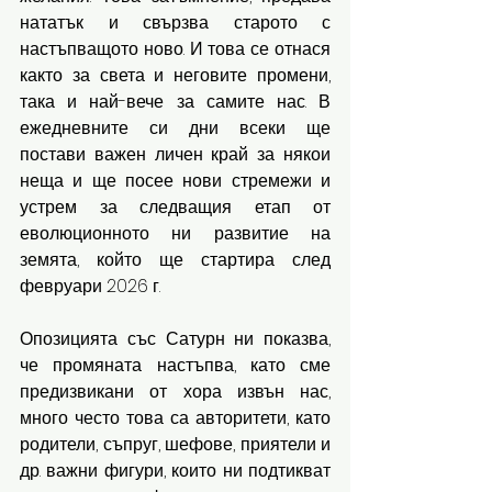
нататък и свързва старото с 
настъпващото ново. И това се отнася 
както за света и неговите промени, 
така и най-вече за самите нас. В 
ежедневните си дни всеки ще 
постави важен личен край за някои 
неща и ще посее нови стремежи и 
устрем за следващия етап от 
еволюционното ни развитие на 
земята, който ще стартира след 
февруари 2026 г. 
Опозицията със Сатурн ни показва, 
че промяната настъпва, като сме 
предизвикани от хора извън нас, 
много често това са авторитети, като 
родители, съпруг, шефове, приятели и 
др. важни фигури, които ни подтикват 