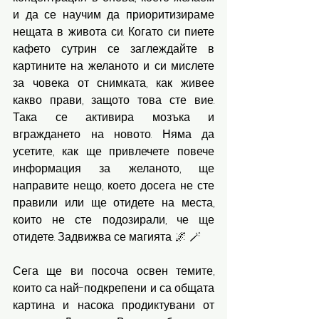
и да се научим да приоритизираме 
нещата в живота си. Когато си пиете 
кафето сутрин се заглеждайте в 
картините на желаното и си мислете 
за човека от снимката, как живее 
какво прави, защото това сте вие. 
Така се активира мозъка и 
вграждането на новото. Няма да 
усетите, как ще привлечете повече 
информация за желаното, ще 
направите нещо, което досега не сте 
правили или ще отидете на места, 
които не сте подозирали, че ще 
отидете. Задвижва се магията. 🌌 🪄
Сега ще ви посоча освен темите, 
които са най-подкрепени и са общата 
картина и насока продиктувани от 