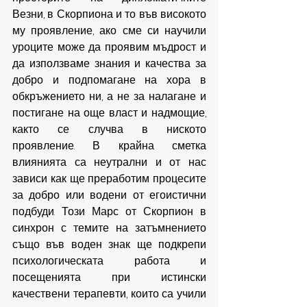
Везни, в Скорпиона и то във високото 
му проявление, ако сме си научили 
уроците може да проявим мъдрост и 
да използваме знания и качества за 
добро и подпомагане на хора в 
обкръжението ни, а не за налагане и 
постигане на още власт и надмощие, 
както се случва в ниското 
проявление. В крайна сметка 
влиянията са неутрални и от нас 
зависи как ще преработим процесите 
за добро или водени от егоистични 
подбуди. Този Марс от Скорпион в 
синхрон с темите на затъмнението 
също във воден знак ще подкрепи 
психологическата работа и 
посещенията при истински 
качествени терапевти, които са учили 