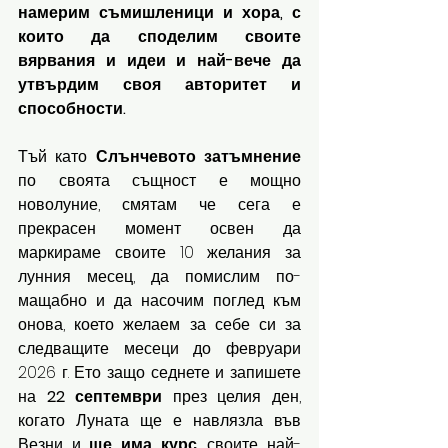
намерим съмишленици и хора, с 
които да споделим своите 
вярвания и идеи и най-вече да 
утвърдим своя авторитет и 
способности. 
Тъй като 
Слънчевото
затъмнение
по своята същност е мощно 
новолуние, смятам че сега е 
прекрасен момент освен да 
маркираме своите 10 желания за 
лунния месец, да помислим по- 
мащабно и да насочим поглед към 
онова, което желаем за себе си за 
следващите месеци до февруари 
2026 г. Ето защо седнете и запишете 
на 
22
септември
 през целия ден, 
когато Луната ще е навлязла във 
Везни и 
ще
има
курс
, своите най-