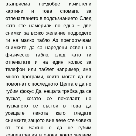
възприема по-добре изчистени 
картини и това спомага за 
отпечатването в подсъзнанието. След 
като сте намерили по една - две 
снимки за всяко желание подредете 
ги на малко табло. Аз препоръчвам 
снимките да са наредени освен на 
физическо табло, след като ги 
отпечатате и на един колаж за 
телефон или таблет например, има 
много програми, които могат да ви 
помогнат с последното. Целта е да не 
губим фокус. Да, нещата трябва да се 
пускат, когато се пожелаят, но 
пускането се състои в това да 
усещате лекота като гледате 
снимките, защото вие вече сте човека 
от тях. Важно е да не губим 
концентрация в онова, което желаем 