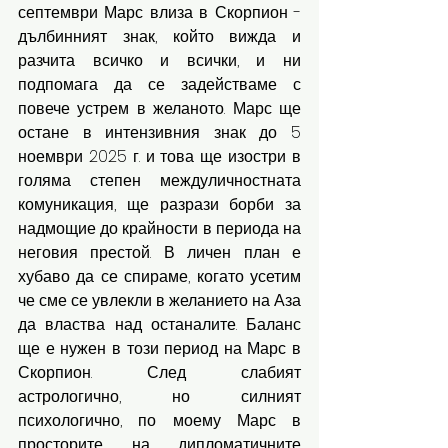
септември Марс влиза в Скорпион - 
дълбинният знак, който вижда и 
разчита всичко и всички, и ни 
подпомага да се задействаме с 
повече устрем в желаното. Марс ще 
остане в интензивния знак до 5 
ноември 2025 г. и това ще изостри в 
голяма степен междуличностната 
комуникация, ще разрази борби за 
надмощие до крайности в периода на 
неговия престой. В личен план е 
хубаво да се спираме, когато усетим 
че сме се увлекли в желанието на Аза 
да властва над останалите. Баланс 
ще е нужен в този период на Марс в 
Скорпион. След слабият 
астрологично, но силният 
психологично, по моему Марс в 
просторите на дипломатичните 