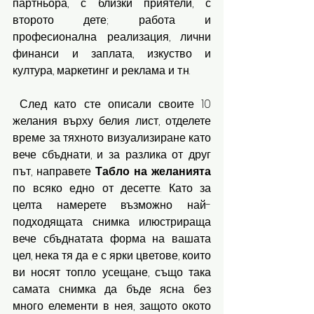
партньора, с близки приятели, с 
второто дете; работа и 
професионална реализация, лични 
финанси и заплата, изкуство и 
култура, маркетинг и реклама и т.н. 
 След като сте описали своите 10 
желания върху белия лист, отделете 
време за тяхното визуализиране като 
вече сбъднати, и за разлика от друг 
път, направете 
Табло
на
желанията
по всяко едно от десетте. Като за 
целта намерете възможно най-
подходящата снимка илюстрираща 
вече сбъднатата форма на вашата 
цел, нека тя да е с ярки цветове, които 
ви носят топло усещане, също така 
самата снимка да бъде ясна без 
много елементи в нея, защото окото 