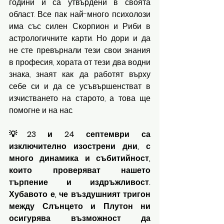
години и са утвърдени в своята 
област. Все пак най-много психолози 
има със силен Скорпион и Риби в 
астрологичните карти. Но дори и да 
не сте превърнали тези свои знания 
в професия, хората от тези два водни 
знака, знаят как да работят върху 
себе си и да се усъвършенстват в 
изчистването на старото, а това ще 
помогне и на нас. 
💡23 и 24 септември са 
изключително изострени дни, с 
много динамика и събитийност, 
които проверяват нашето 
търпение и издръжливост. 
Хубавото е, че въздушният тригон 
между Слънцето и Плутон ни 
осигурява възможност да 