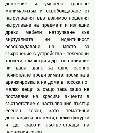
движение и умерено хранене, 
минимализъм и освобождаване от 
натрупвания във взаимоотношения, 
натрупване на предмети и излишни 
дрехи, мебели; натрупване във 
виртуалната ни идентичност, 
освобождаване на място за 
съхранение в устройства - телефони, 
таблети, компютри и др. Това влияние 
ни дава шанс за едно есенно 
почистване преди зимата; промяна в 
аранжировката на дома в посока по-
малко вещи, а също така защо не 
поставяне на красиви акценти в 
съответствие с настъпващия пъстър 
есенен сезон, като тематични 
декорации и постелки, свежи фигурки 
и др. красоти съответстващи на 
пастелния сезон.