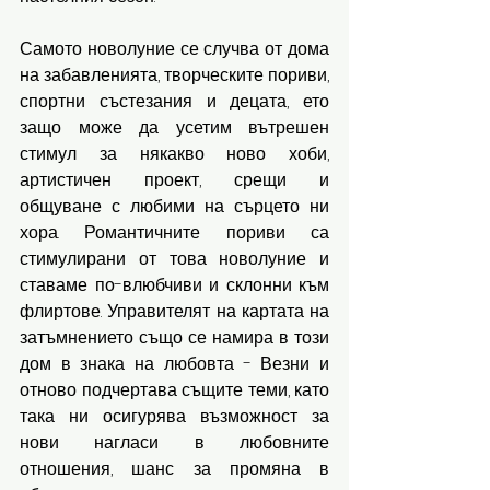
Самото новолуние се случва от дома 
на забавленията, творческите пориви, 
спортни състезания и децата, ето 
защо може да усетим вътрешен 
стимул за някакво ново хоби, 
артистичен проект, срещи и 
общуване с любими на сърцето ни 
хора. Романтичните пориви са 
стимулирани от това новолуние и 
ставаме по-влюбчиви и склонни към 
флиртове. Управителят на картата на 
затъмнението също се намира в този 
дом в знака на любовта - Везни и 
отново подчертава същите теми, като 
така ни осигурява възможност за 
нови нагласи в любовните 
отношения, шанс за промяна в 