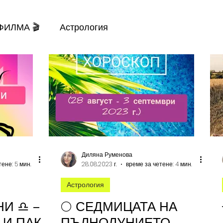
 ФИЛМА 🎬
Астрология
елла
Кино
Шантабеллско
Диляна Руменова
ене: 5 мин.
28.08.2023 г.
време за четене: 4 мин.
Астрология
НИ ♎ –
🌕 СЕДМИЦАТА НА
И ПАК
ПЪЛНОЛУНИЕТО