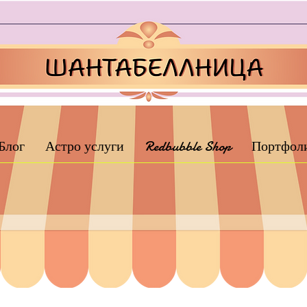
Блог
Астро услуги
Redbubble Shop
Портфол