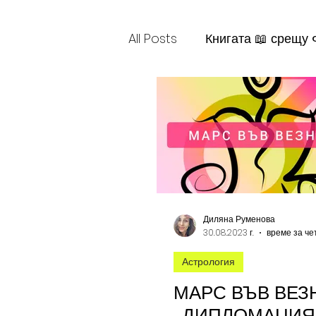
All Posts
Книгата 📖 срещу
Книжният клуб на Шантаб
Диляна Руменова
30.08.2023 г.
време за чет
Астрология
МАРС ВЪВ ВЕЗ
„ДИПЛОМАЦИЯ 