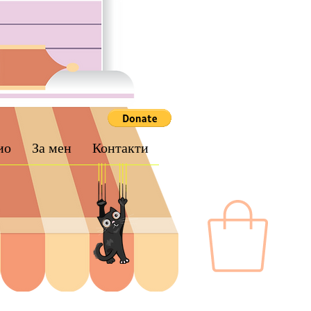
ио
За мен
Контакти