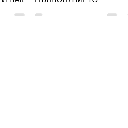
♑➡♒➡♓➡♈➡♉